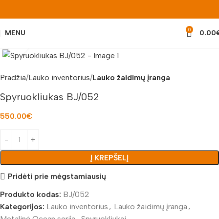
0
MENU
0.00
Padidinti nuotrauką
Pradžia
Lauko inventorius
Lauko žaidimų įranga
Spyruokliukas BJ/052
550.00
€
Į KREPŠELĮ
Pridėti prie mėgstamiausių
Produkto kodas:
BJ/052
Kategorijos:
Lauko inventorius
,
Lauko žaidimų įranga
,
Metalinė Ocean serija
,
Spyruokliukai