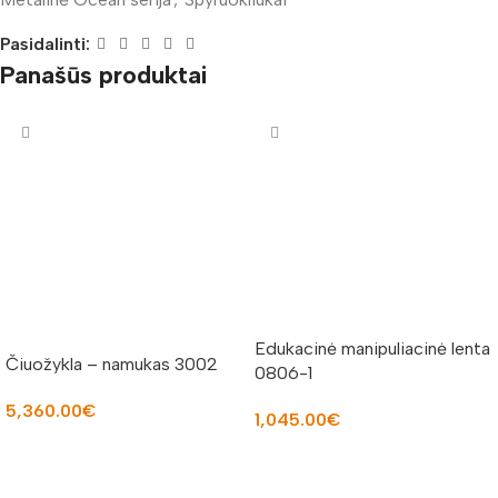
Pasidalinti:
Panašūs produktai
Edukacinė manipuliacinė lenta
Čiuožykla – namukas 3002
0806-1
5,360.00
€
1,045.00
€
Į KREPŠELĮ
Į KREPŠELĮ