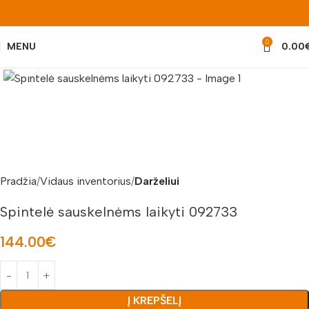
0
MENU
0.00
Padidinti nuotrauką
Pradžia
Vidaus inventorius
Darželiui
Spintelė sauskelnėms laikyti 092733
144.00
€
Į KREPŠELĮ