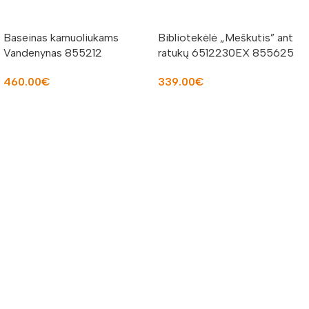
Baseinas kamuoliukams
Bibliotekėlė „Meškutis” ant
Vandenynas 855212
ratukų 6512230EX 855625
460.00
€
339.00
€
Į KREPŠELĮ
Į KREPŠELĮ