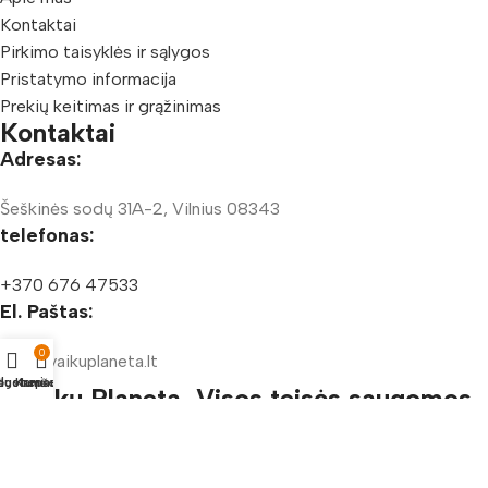
Kontaktai
Pirkimo taisyklės ir sąlygos
Pristatymo informacija
Prekių keitimas ir grąžinimas
Kontaktai
Adresas:
Šeškinės sodų 31A-2, Vilnius 08343
telefonas:
+370 676 47533
El. Paštas:
0
info@vaikuplaneta.lt
duotuvė
gstamiausi
Krepšelis
Vaikų Planeta, Visos teisės saugomos
© 2025