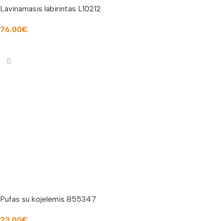
Lavinamasis labirintas L10212
76.00
€
Į KREPŠELĮ
Pufas su kojelėmis 855347
23.00
€