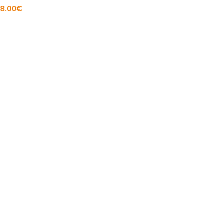
8.00
€
Į KREPŠELĮ