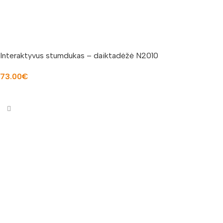
Interaktyvus stumdukas – daiktadėžė N2010
73.00
€
Į KREPŠELĮ