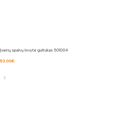
Įvairių spalvų lovytė gultukas 501004
53.00
€
PASIRINKTI SAVYBES