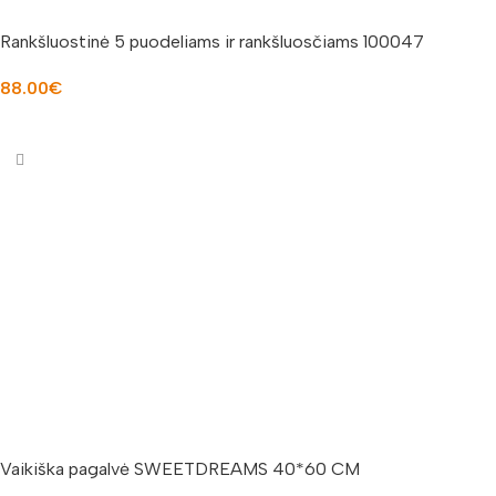
Rankšluostinė 5 puodeliams ir rankšluosčiams 100047
88.00
€
Į KREPŠELĮ
Vaikiška pagalvė SWEETDREAMS 40*60 CM