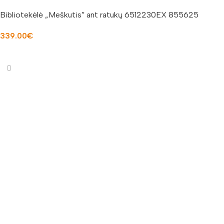
Bibliotekėlė „Meškutis” ant ratukų 6512230EX 855625
339.00
€
Į KREPŠELĮ