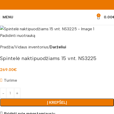
0
MENU
0.00
Padidinti nuotrauką
Pradžia
Vidaus inventorius
Darželiui
Spintelė naktipuodžiams 15 vnt. NS3225
269.00
€
Turime
Į KREPŠELĮ
Pridėti prie mėgstamiausių