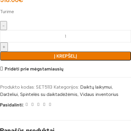
Turime
Į KREPŠELĮ
Pridėti prie mėgstamiausių
Produkto kodas:
SET5113
Kategorijos:
Daiktų laikymui
,
Darželiui
,
Spintelės su daiktadėžėmis
,
Vidaus inventorius
Pasidalinti:
Panašūs produktai