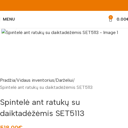
0
MENU
0.00
Padidinti nuotrauką
Pradžia
Vidaus inventorius
Darželiui
Spintelė ant ratukų su daiktadėžėmis SET5113
Spintelė ant ratukų su
daiktadėžėmis SET5113
518.00
€