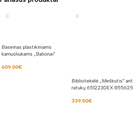
Baseinas plastikiniams
kamuoliukams „Balionai”
855407
609.00
€
Į KREPŠELĮ
Bibliotekėlė „Meškutis” ant
ratukų 6512230EX 855625
339.00
€
Į KREPŠELĮ