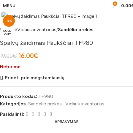
0
MENU
0.00
Padidinti nuotrauką
-16%
Pradžia
Vidaus inventorius
Sandėlio prekės
SOLD
OUT
Spalvų žaidimas Paukščiai TF980
16.00
€
19.00
€
Neturime
Pridėti prie mėgstamiausių
Produkto kodas:
TF980
Kategorijos:
Sandėlio prekės
,
Vidaus inventorius
Pasidalinti:
APRAŠYMAS