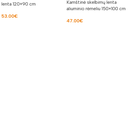
Kamštinė skelbimų lenta
lenta 120×90 cm
aliuminio rėmeliu 150×100 cm
53.00
€
47.00
€
Į KREPŠELĮ
Į KREPŠELĮ