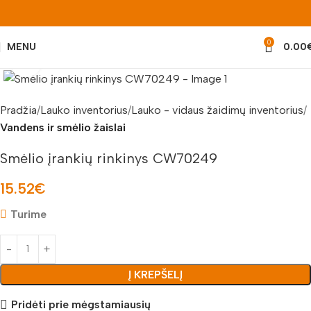
0
MENU
0.00
Padidinti nuotrauką
Pradžia
Lauko inventorius
Lauko - vidaus žaidimų inventorius
Vandens ir smėlio žaislai
Smėlio įrankių rinkinys CW70249
15.52
€
Turime
Į KREPŠELĮ
Pridėti prie mėgstamiausių