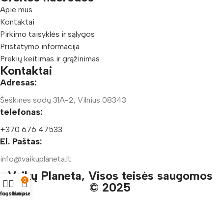
Apie mus
Kontaktai
Pirkimo taisyklės ir sąlygos
Pristatymo informacija
Prekių keitimas ir grąžinimas
Kontaktai
Adresas:
Šeškinės sodų 31A-2, Vilnius 08343
telefonas:
+370 676 47533
El. Paštas:
info@vaikuplaneta.lt
Vaikų Planeta, Visos teisės saugomos
0
© 2025
duotuvė
ėgstamiausi
Krepšelis