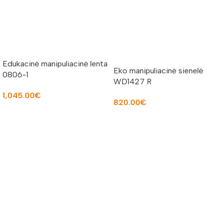
Edukacinė manipuliacinė lenta
Eko manipuliacinė sienelė
0806-1
WD1427 R
1,045.00
€
820.00
€
Į KREPŠELĮ
Į KREPŠELĮ