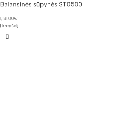
Balansinės sūpynės ST0500
1,131.00
€
Į krepšelį