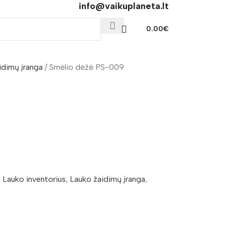
info@vaikuplaneta.lt
0.00
€
idimų įranga
Smėlio dėžė PS-009
:
Lauko inventorius
,
Lauko žaidimų įranga
,