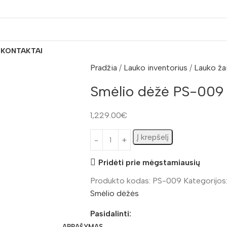
S
KONTAKTAI
Pradžia
Lauko inventorius
Lauko ža
Smėlio dėžė PS-009
1,229.00
€
Į krepšelį
Pridėti prie mėgstamiausių
Produkto kodas:
PS-009
Kategorijos
Smėlio dėžės
Pasidalinti:
APRAŠYMAS