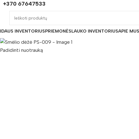
+370 67647533
IDAUS INVENTORIUS
PRIEMONĖS
LAUKO INVENTORIUS
APIE MU
Padidinti nuotrauką