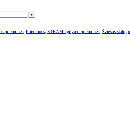
s priemonės
,
Priemonės
,
STEAM ugdymo priemonės
,
Šviesos stalų 