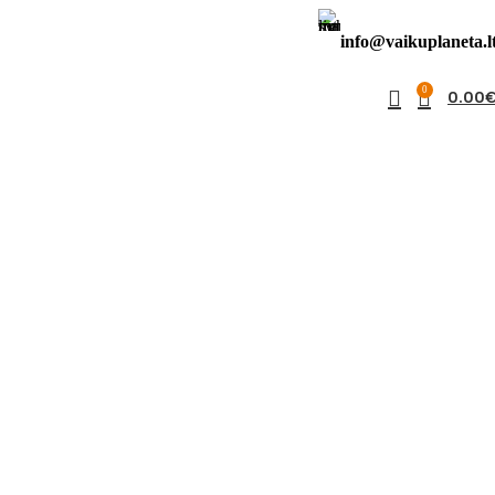
info@vaikuplaneta.l
0
0.00