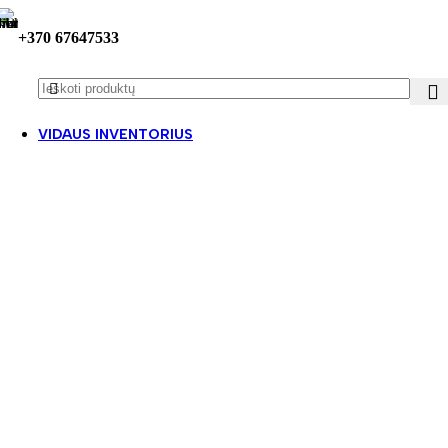
+370 67647533
VIDAUS INVENTORIUS
Darželiui
Baldų komplektai ir jų dalys grupėms
Asmeninės erdvės kampeliai
Miegamasis
Baldai žaidimams
Spintos su aplikacijomis
Žaidimų kampeliai
Skaitymo kampeliai
Bibliotekėlės
Drabužinės
Higienos kambarys
Iliuzijų kambarys
Kėdutės ir staliukai
Lentynos ir komodos grupėms
Akustiniai sprendimai ir širmos
Veiklos ir žaidimų stalai patalpose
Platformos