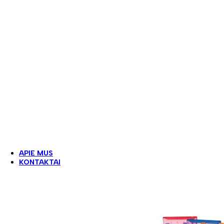
Lauko gimnastika
Lauko suoliukai ir šiukšliadėžės
Lauko suolai ir stalai
Šiukšliadėžės
Lauko - vidaus žaidimų inventorius
Plastikiniai namukai
Plastikinės čiuožyklos ir sūpynės
Lauko edukacinės veiklos priemonės
Pastatomos žaidimų aikštelės
Paspiriamos transporto priemonės
Stalai ir suoliukai
Muzikiniai lauko instrumentai
Apsauginė lauko žaidimų aikštelių danga
PLAY-MAT guminė korėta danga
Liejama EPDM danga
Betoniniai žaidimų stalai
APIE MUS
KONTAKTAI