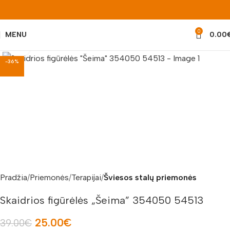
0
MENU
0.00
Padidinti nuotrauką
-36%
Pradžia
Priemonės
Terapijai
Šviesos stalų priemonės
Skaidrios figūrėlės „Šeima” 354050 54513
25.00
€
39.00
€