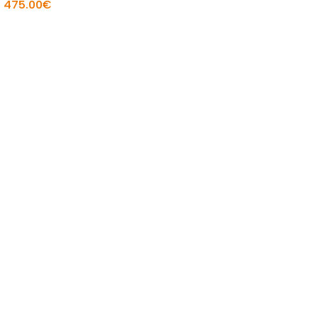
475.00
€
Į KREPŠELĮ