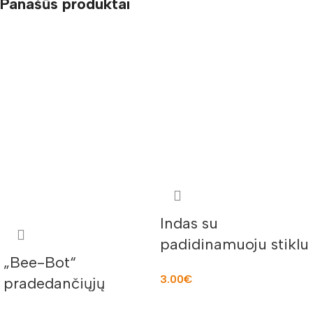
Panašūs produktai
Indas su
padidinamuoju stiklu
„Bee-Bot“
62929
3.00
€
pradedančiųjų
rinkinys 356062
Į KREPŠELĮ