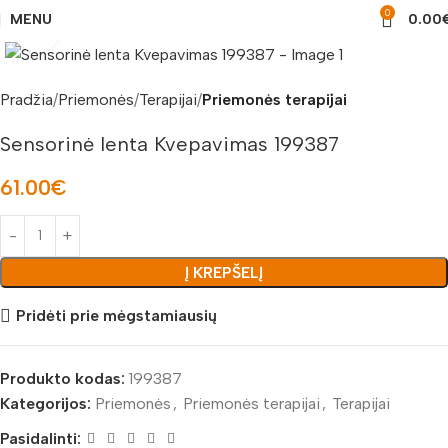
0
MENU
0.00
Padidinti nuotrauką
Pradžia
Priemonės
Terapijai
Priemonės terapijai
Sensorinė lenta Kvepavimas 199387
61.00
€
Į KREPŠELĮ
Pridėti prie mėgstamiausių
Produkto kodas:
199387
Kategorijos:
Priemonės
,
Priemonės terapijai
,
Terapijai
Pasidalinti: