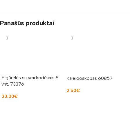
Panašūs produktai
Figūrėlės su veidrodėliais 8
Kaleidoskopas 60857
vnt. 73376
2.50
€
33.00
€
Į KREPŠELĮ
Į KREPŠELĮ