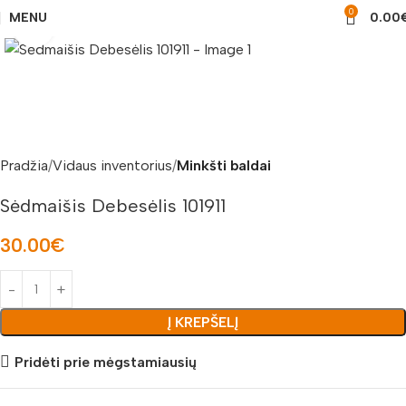
0
MENU
0.00
Padidinti nuotrauką
Pradžia
Vidaus inventorius
Minkšti baldai
Sėdmaišis Debesėlis 101911
30.00
€
Į KREPŠELĮ
Pridėti prie mėgstamiausių