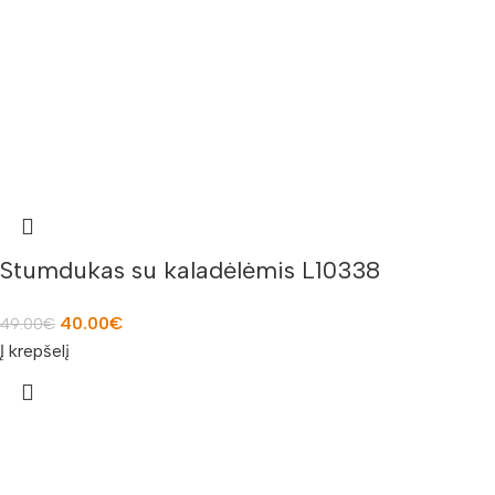
Stumdukas su kaladėlėmis L10338
40.00
€
49.00
€
Į krepšelį