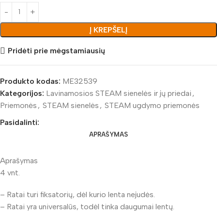
Į KREPŠELĮ
Pridėti prie mėgstamiausių
Produkto kodas:
ME32539
Kategorijos:
Lavinamosios STEAM sienelės ir jų priedai
,
Priemonės
,
STEAM sienelės
,
STEAM ugdymo priemonės
Pasidalinti:
APRAŠYMAS
Aprašymas
4 vnt.
– Ratai turi fiksatorių, dėl kurio lenta nejudės.
– Ratai yra universalūs, todėl tinka daugumai lentų.