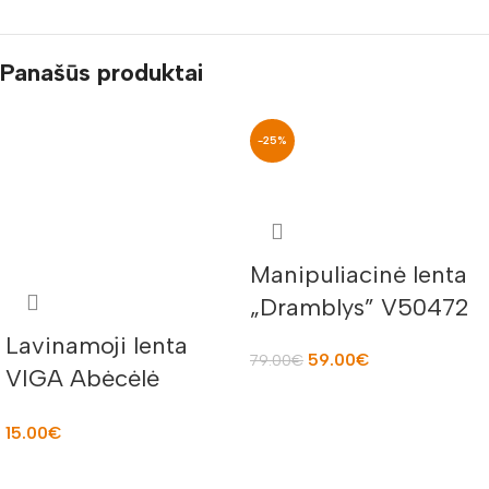
Panašūs produktai
-25%
Manipuliacinė lenta
„Dramblys” V50472
Lavinamoji lenta
59.00
€
79.00
€
VIGA Abėcėlė
Į KREPŠELĮ
V50858
15.00
€
Į KREPŠELĮ