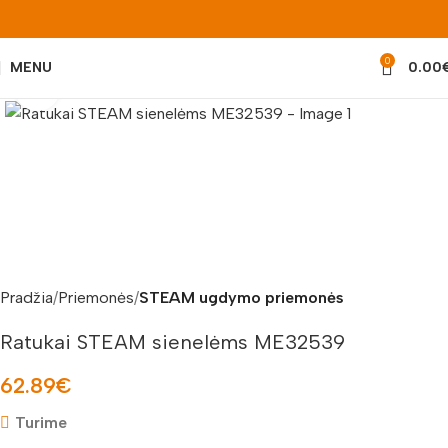
0
MENU
0.00
Padidinti nuotrauką
Pradžia
Priemonės
STEAM ugdymo priemonės
Ratukai STEAM sienelėms ME32539
62.89
€
Turime