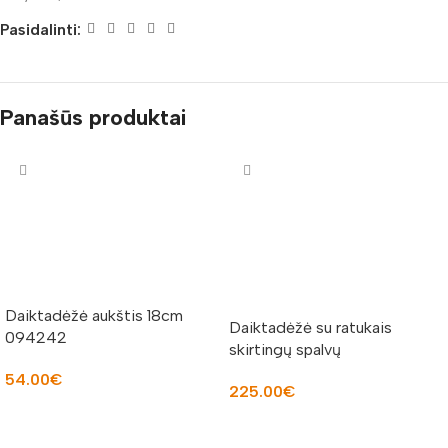
Pasidalinti:
Panašūs produktai
Daiktadėžė aukštis 18cm
Daiktadėžė su ratukais
094242
skirtingų spalvų
54.00
€
225.00
€
Į KREPŠELĮ
PASIRINKTI SAVYBES