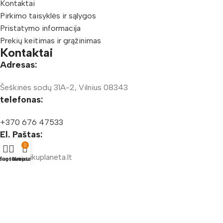
Kontaktai
Pirkimo taisyklės ir sąlygos
Pristatymo informacija
Prekių keitimas ir grąžinimas
Kontaktai
Adresas:
Šeškinės sodų 31A-2, Vilnius 08343
telefonas:
+370 676 47533
El. Paštas:
0
info@vaikuplaneta.lt
duotuvė
ėgstamiausi
Krepšelis
Vaikų Planeta, Visos teisės saugomos
© 2025