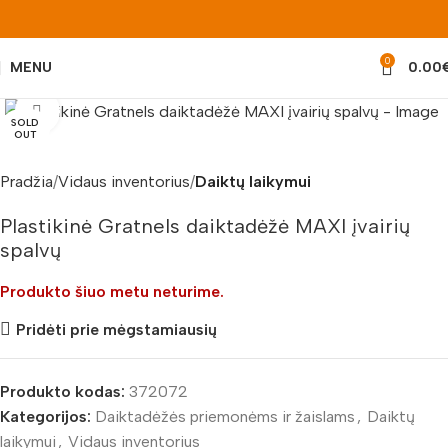
0
MENU
0.00
Padidinti nuotrauką
SOLD
OUT
Pradžia
Vidaus inventorius
Daiktų laikymui
Plastikinė Gratnels daiktadėžė MAXI įvairių
spalvų
Produkto šiuo metu neturime.
Pridėti prie mėgstamiausių
Produkto kodas:
372072
Kategorijos:
Daiktadėžės priemonėms ir žaislams
,
Daiktų
laikymui
,
Vidaus inventorius