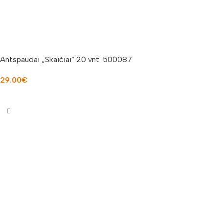
Antspaudai „Skaičiai” 20 vnt. 500087
29.00
€
Į KREPŠELĮ