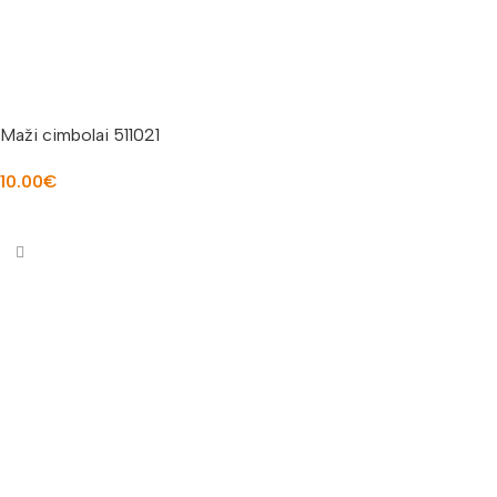
Maži cimbolai 511021
10.00
€
Į KREPŠELĮ