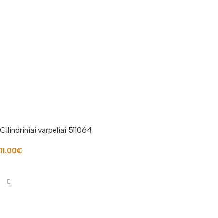
Cilindriniai varpeliai 511064
11.00
€
Į KREPŠELĮ