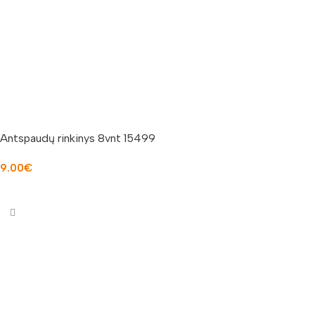
Antspaudų rinkinys 8vnt 15499
9.00
€
Į KREPŠELĮ