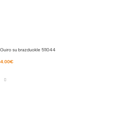
Guiro su brazduokle 511044
4.00
€
Į KREPŠELĮ