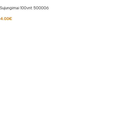
Sujungimai 100vnt 500006
4.00
€
Į KREPŠELĮ