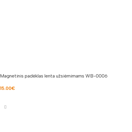
Magnetinis padėklas lenta užsiėmimams WB-0006
15.00
€
Į KREPŠELĮ