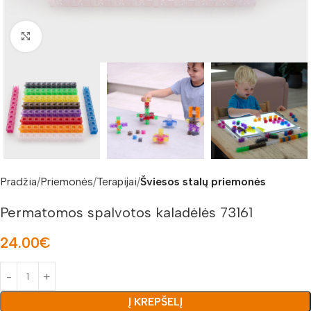
Padidinti nuotrauką
Pradžia
Priemonės
Terapijai
Šviesos stalų priemonės
Permatomos spalvotos kaladėlės 73161
24.00
€
Į KREPŠELĮ