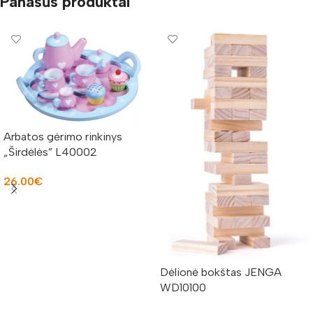
Panašūs produktai
Arbatos gėrimo rinkinys
„Širdėlės” L40002
26.00
€
Į KREPŠELĮ
Dėlionė bokštas JENGA
WD10100