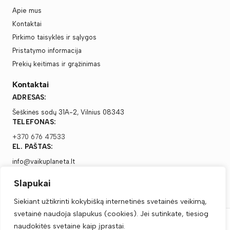
Apie mus
Kontaktai
Pirkimo taisyklės ir sąlygos
Pristatymo informacija
Prekių keitimas ir grąžinimas
Kontaktai
ADRESAS:
Šeškinės sodų 31A-2, Vilnius 08343
TELEFONAS:
+370 676 47533
EL. PAŠTAS:
info@vaikuplaneta.lt
Slapukai
Siekiant užtikrinti kokybišką internetinės svetainės veikimą,
svetainė naudoja slapukus (cookies). Jei sutinkate, tiesiog
naudokitės svetaine kaip įprastai.
Vaikų Planeta, Visos teisės saugomos © 2025