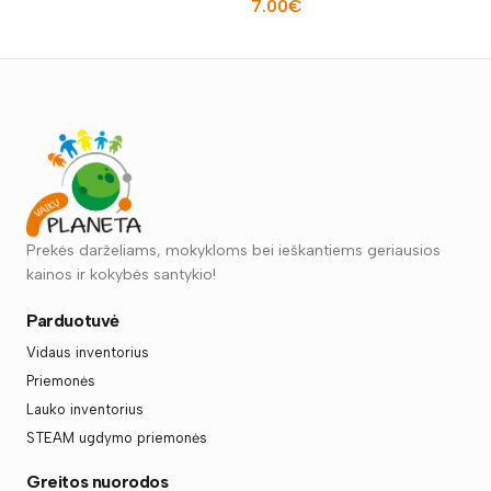
7.00
€
Į KREPŠELĮ
Prekės darželiams, mokykloms bei ieškantiems geriausios
kainos ir kokybės santykio!
Parduotuvė
Vidaus inventorius
Priemonės
Lauko inventorius
STEAM ugdymo priemonės
Greitos nuorodos