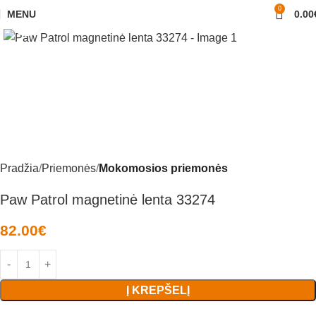
0
MENU
0.00
Padidinti nuotrauką
Pradžia
Priemonės
Mokomosios priemonės
Paw Patrol magnetinė lenta 33274
82.00
€
Į KREPŠELĮ