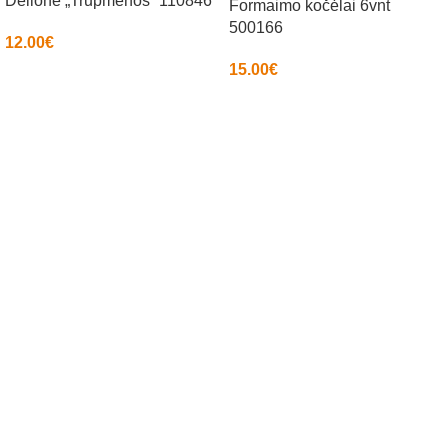
Dėlionė „Trupmenos” 110846
Formaimo kočėlai 6vnt
500166
12.00
€
15.00
€
Į KREPŠELĮ
Į KREPŠELĮ