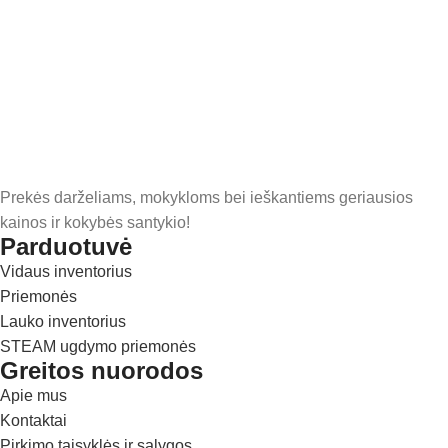
Prekės darželiams, mokykloms bei ieškantiems geriausios
kainos ir kokybės santykio!
Parduotuvė
Vidaus inventorius
Priemonės
Lauko inventorius
STEAM ugdymo priemonės
Greitos nuorodos
Apie mus
Kontaktai
Pirkimo taisyklės ir sąlygos