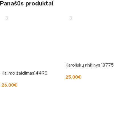
Panašūs produktai
Karoliukų rinkinys 13775
Kalimo žaidimas14490
25.00
€
26.00
€
Į KREPŠELĮ
Į KREPŠELĮ