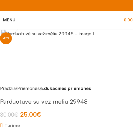
MENU
0.00
Padidinti nuotrauką
-17%
Pradžia
Priemonės
Edukacinės priemonės
Parduotuvė su vežimėliu 29948
25.00
€
30.00
€
Turime