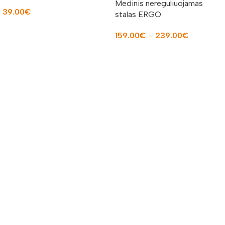
Medinis nereguliuojamas
39.00
€
stalas ERGO
Į KREPŠELĮ
159.00
€
–
239.00
€
PASIRINKTI SAVYBES