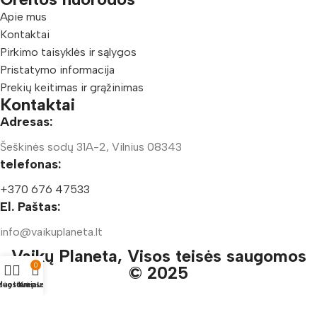
Apie mus
Kontaktai
Pirkimo taisyklės ir sąlygos
Pristatymo informacija
Prekių keitimas ir grąžinimas
Kontaktai
Adresas:
Šeškinės sodų 31A-2, Vilnius 08343
telefonas:
+370 676 47533
El. Paštas:
info@vaikuplaneta.lt
Vaikų Planeta, Visos teisės saugomos
0
© 2025
duotuvė
ėgstamiausi
Krepšelis