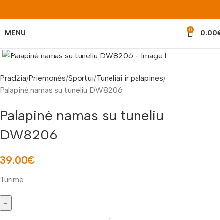
0
MENU
0.00
Padidinti nuotrauką
Pradžia
Priemonės
Sportui
Tuneliai ir palapinės
Palapinė namas su tuneliu DW8206
Palapinė namas su tuneliu
DW8206
39.00
€
Turime