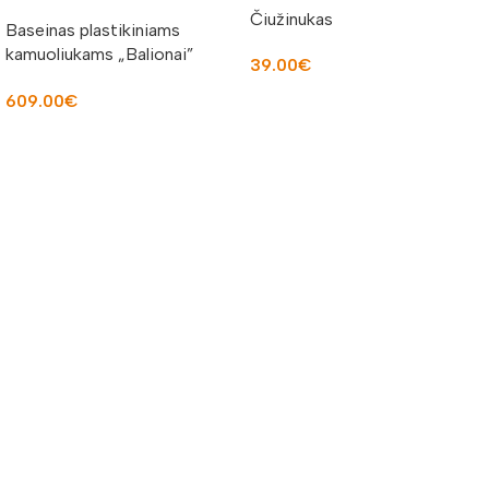
Čiužinukas
Baseinas plastikiniams
kamuoliukams „Balionai”
39.00
€
855407
Į KREPŠELĮ
609.00
€
Į KREPŠELĮ