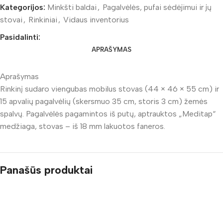
Kategorijos:
Minkšti baldai
,
Pagalvėlės, pufai sėdėjimui ir jų
stovai
,
Rinkiniai
,
Vidaus inventorius
Pasidalinti:
APRAŠYMAS
Aprašymas
Rinkinį sudaro viengubas mobilus stovas (44 × 46 × 55 cm) ir
15 apvalių pagalvėlių (skersmuo 35 cm, storis 3 cm) žemės
spalvų. Pagalvėlės pagamintos iš putų, aptrauktos „Meditap“
medžiaga, stovas – iš 18 mm lakuotos faneros.
Panašūs produktai