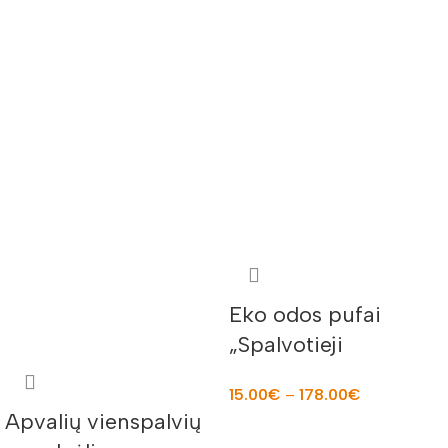
Eko odos pufai
„Spalvotieji
saldainiukai” 12 vnt.
15.00
€
–
178.00
€
855332
Apvalių vienspalvių
PASIRINKTI SAVYBES