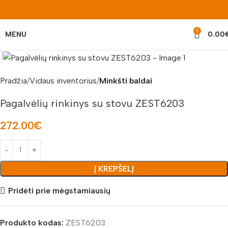
0
MENU
0.00
Padidinti nuotrauką
Pradžia
Vidaus inventorius
Minkšti baldai
Pagalvėlių rinkinys su stovu ZEST6203
272.00
€
Į KREPŠELĮ
Pridėti prie mėgstamiausių
Produkto kodas:
ZEST6203