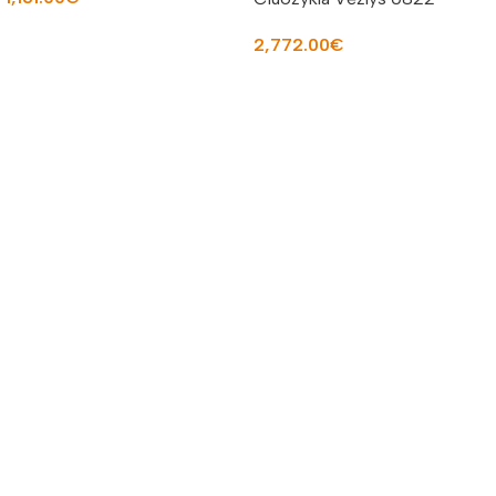
Į KREPŠELĮ
2,772.00
€
Į KREPŠELĮ