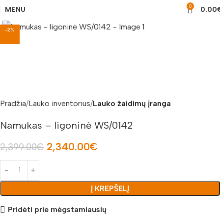
0
MENU
0.00
Padidinti nuotrauką
-2%
Pradžia
Lauko inventorius
Lauko žaidimų įranga
Namukas – ligoninė WS/0142
2,340.00
€
2,399.00
€
Į KREPŠELĮ
Pridėti prie mėgstamiausių