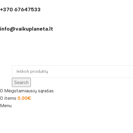
+370 67647533
info@vaikuplaneta.lt
Search
0
Mėgstamiausių sąrašas
0
items
0.00
€
Menu