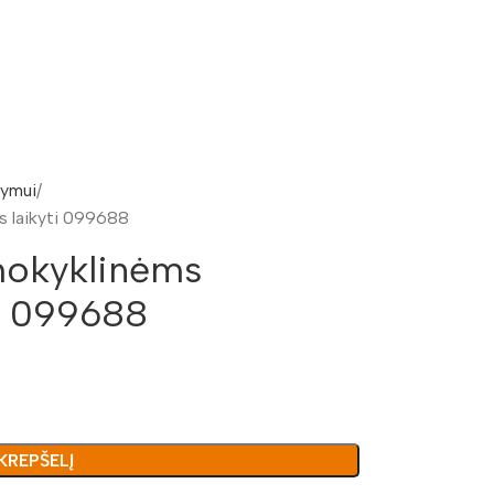
kymui
s laikyti 099688
mokyklinėms
i 099688
 KREPŠELĮ