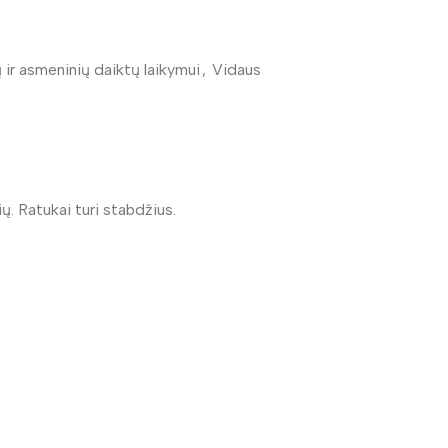
ų ir asmeninių daiktų laikymui
,
Vidaus
ų. Ratukai turi stabdžius.