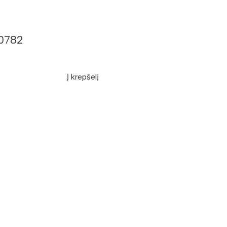
S0782
Į krepšelį