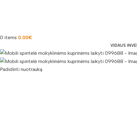
0
items
0.00
€
VIDAUS INV
Padidinti nuotrauką