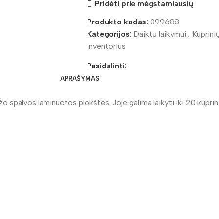
Pridėti prie mėgstamiausių
Produkto kodas:
099688
Kategorijos:
Daiktų laikymui
,
Kuprini
inventorius
Pasidalinti:
APRAŠYMAS
o spalvos laminuotos plokštės. Joje galima laikyti iki 20 kuprini