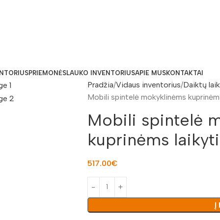
ENTORIUS
PRIEMONĖS
LAUKO INVENTORIUS
APIE MUS
KONTAKTAI
Pradžia
Vidaus inventorius
Daiktų lai
Mobili spintelė mokyklinėms kuprinėm
Mobili spintelė 
kuprinėms laikyt
517.00
€
Į