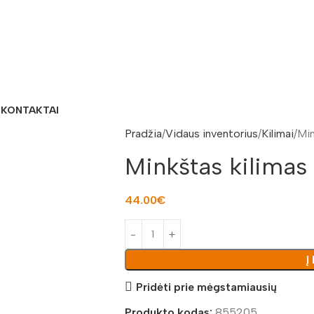
S
KONTAKTAI
Pradžia
Vidaus inventorius
Kilimai
Min
Minkštas kilimas
44.00
€
Į
Pridėti prie mėgstamiausių
Produkto kodas:
855205