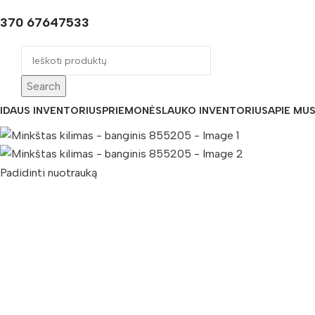
+370 67647533
Search
IDAUS INVENTORIUS
PRIEMONĖS
LAUKO INVENTORIUS
APIE MU
Padidinti nuotrauką