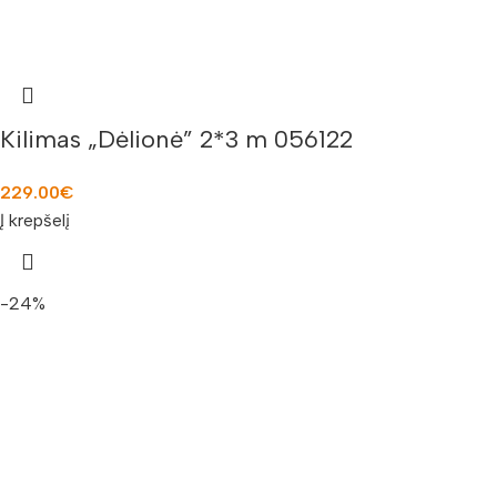
Kilimas „Dėlionė” 2*3 m 056122
229.00
€
Į krepšelį
-24%