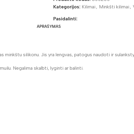
Kategorijos:
Kilimai
,
Minkšti kilimai
,
Pasidalinti:
APRAŠYMAS
as minkštu silikonu. Jis yra lengvas, patogus naudoti ir sulanks
lu. Negalima skalbti, lyginti ar balinti.