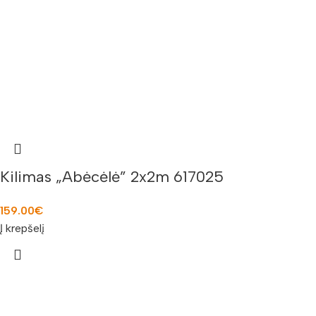
Kilimas „Abėcėlė” 2x2m 617025
159.00
€
Į krepšelį