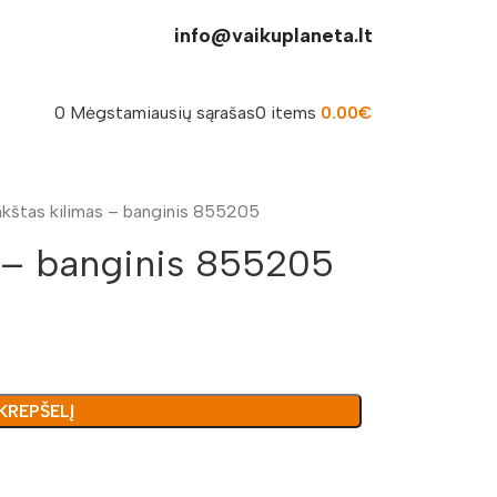
info@vaikuplaneta.lt
0
Mėgstamiausių sąrašas
0
items
0.00
€
kštas kilimas – banginis 855205
 – banginis 855205
 KREPŠELĮ