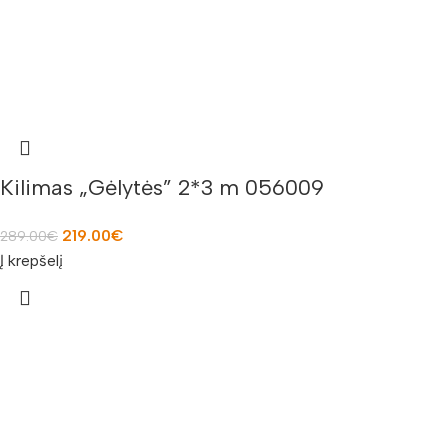
Kilimas „Gėlytės” 2*3 m 056009
219.00
€
289.00
€
Į krepšelį