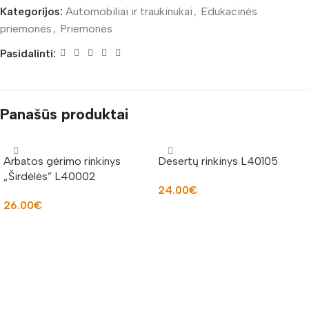
Kategorijos:
Automobiliai ir traukinukai
,
Edukacinės
priemonės
,
Priemonės
Pasidalinti:
Panašūs produktai
Arbatos gėrimo rinkinys
Desertų rinkinys L40105
„Širdėlės” L40002
24.00
€
26.00
€
Į KREPŠELĮ
Į KREPŠELĮ