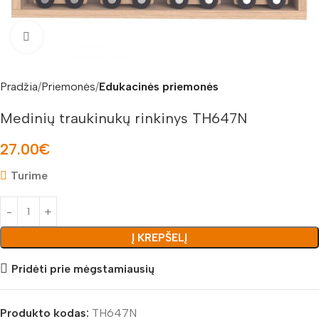
Padidinti nuotrauką
Pradžia
Priemonės
Edukacinės priemonės
Medinių traukinukų rinkinys TH647N
27.00
€
Turime
Į KREPŠELĮ
Pridėti prie mėgstamiausių
Produkto kodas:
TH647N