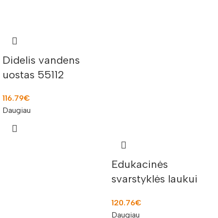
Didelis vandens
uostas 55112
116.79
€
Daugiau
Edukacinės
svarstyklės laukui
CW70258
120.76
€
Daugiau