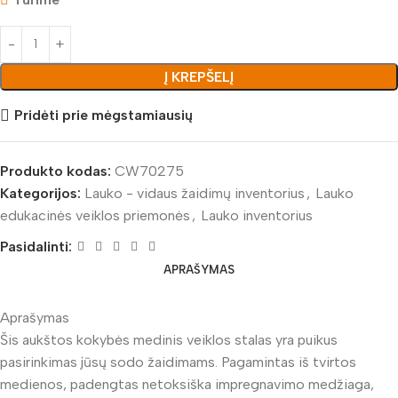
Į KREPŠELĮ
Pridėti prie mėgstamiausių
Produkto kodas:
CW70275
Kategorijos:
Lauko - vidaus žaidimų inventorius
,
Lauko
edukacinės veiklos priemonės
,
Lauko inventorius
Pasidalinti:
APRAŠYMAS
Aprašymas
Šis aukštos kokybės medinis veiklos stalas yra puikus
pasirinkimas jūsų sodo žaidimams. Pagamintas iš tvirtos
medienos, padengtas netoksiška impregnavimo medžiaga,