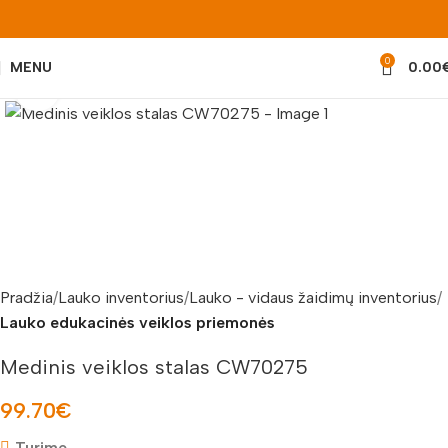
0
MENU
0.00
Padidinti nuotrauką
Pradžia
Lauko inventorius
Lauko - vidaus žaidimų inventorius
Lauko edukacinės veiklos priemonės
Medinis veiklos stalas CW70275
99.70
€
Turime