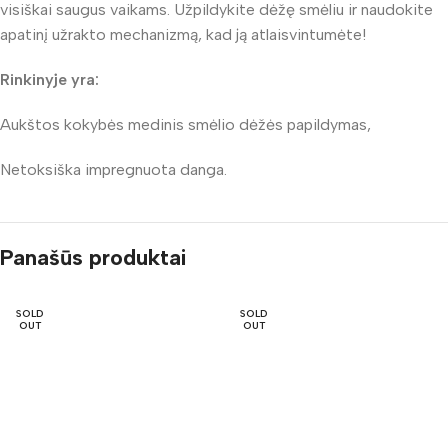
visiškai saugus vaikams. Užpildykite dėžę smėliu ir naudokite
apatinį užrakto mechanizmą, kad ją atlaisvintumėte!
Rinkinyje yra:
Aukštos kokybės medinis smėlio dėžės papildymas,
Netoksiška impregnuota danga.
Panašūs produktai
SOLD
SOLD
OUT
OUT