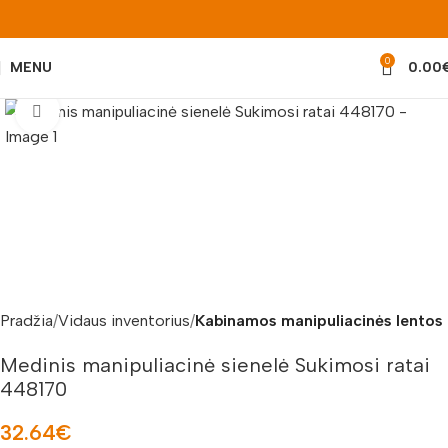
0
MENU
0.00
Padidinti nuotrauką
Pradžia
Vidaus inventorius
Kabinamos manipuliacinės lentos
Medinis manipuliacinė sienelė Sukimosi ratai
448170
32.64
€