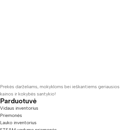
Prekės darželiams, mokykloms bei ieškantiems geriausios
kainos ir kokybės santykio!
Parduotuvė
Vidaus inventorius
Priemonės
Lauko inventorius
STEAM ugdymo priemonės