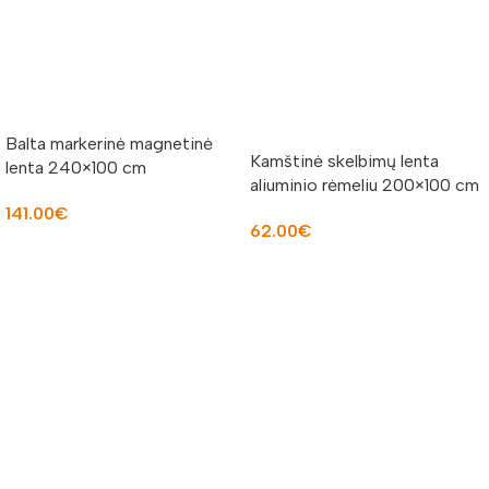
Balta markerinė magnetinė
Kamštinė skelbimų lenta
lenta 240×100 cm
aliuminio rėmeliu 200×100 cm
141.00
€
62.00
€
Į KREPŠELĮ
Į KREPŠELĮ