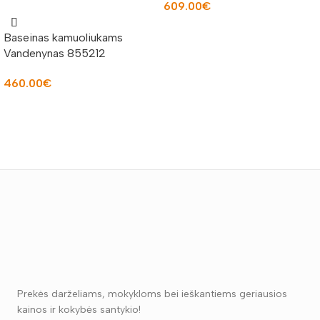
609.00
€
Į KREPŠELĮ
Baseinas kamuoliukams
Vandenynas 855212
460.00
€
Į KREPŠELĮ
Prekės darželiams, mokykloms bei ieškantiems geriausios
kainos ir kokybės santykio!