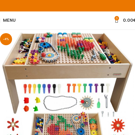
0
MENU
0.00
-4%