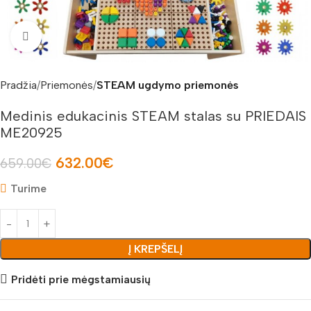
Padidinti nuotrauką
Pradžia
Priemonės
STEAM ugdymo priemonės
Medinis edukacinis STEAM stalas su PRIEDAIS
ME20925
632.00
€
659.00
€
Turime
Į KREPŠELĮ
Pridėti prie mėgstamiausių