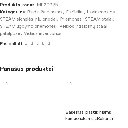
Produkto kodas:
ME20925
Kategorijos:
Baldai žaidimams
,
Darželiui
,
Lavinamosios
STEAM sienelės ir jų priedai
,
Priemonės
,
STEAM stalai
,
STEAM ugdymo priemonės
,
Veiklos ir žaidimų stalai
patalpose
,
Vidaus inventorius
Pasidalinti:
Panašūs produktai
Baseinas plastikiniams
kamuoliukams „Balionai”
855407