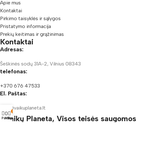
Apie mus
Kontaktai
Pirkimo taisyklės ir sąlygos
Pristatymo informacija
Prekių keitimas ir grąžinimas
Kontaktai
Adresas:
Šeškinės sodų 31A-2, Vilnius 08343
telefonas:
+370 676 47533
El. Paštas:
info@vaikuplaneta.lt
0
0
Vaikų Planeta, Visos teisės saugomos
Parduotuvė
Mėgstamiausi
Krepšelis
© 2025