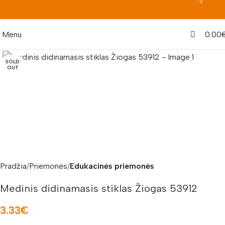
0
Menu
0.00
Padidinti nuotrauką
SOLD
OUT
Pradžia
Priemonės
Edukacinės priemonės
Medinis didinamasis stiklas Žiogas 53912
3.33
€