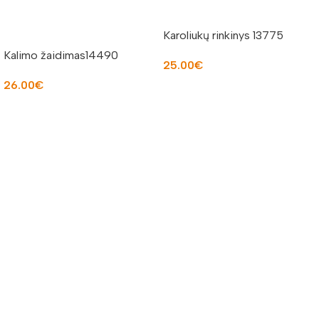
Karoliukų rinkinys 13775
Kalimo žaidimas14490
25.00
€
26.00
€
Į KREPŠELĮ
Į KREPŠELĮ