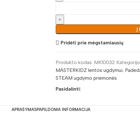
Į
Pridėti prie mėgstamiausių
Produkto kodas:
MK10032
Kategorijo
MASTERKIDZ lentos ugdymui
,
Padeda
STEAM ugdymo priemonės
Pasidalinti:
APRAŠYMAS
PAPILDOMA INFORMACIJA