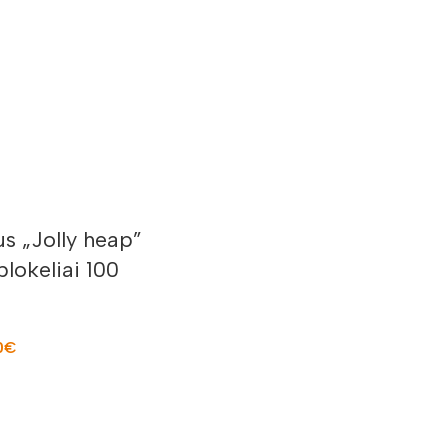
s „Jolly heap”
lokeliai 100
0
€