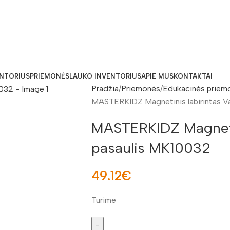
ENTORIUS
PRIEMONĖS
LAUKO INVENTORIUS
APIE MUS
KONTAKTAI
Pradžia
Priemonės
Edukacinės priem
MASTERKIDZ Magnetinis labirintas V
MASTERKIDZ Magnetin
pasaulis MK10032
49.12
€
Turime