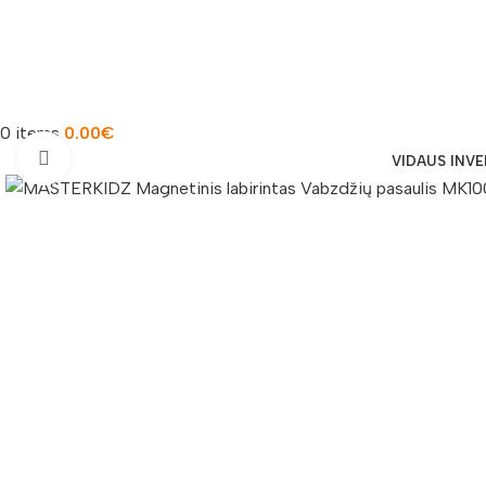
0
items
0.00
€
Padidinti nuotrauką
VIDAUS INV