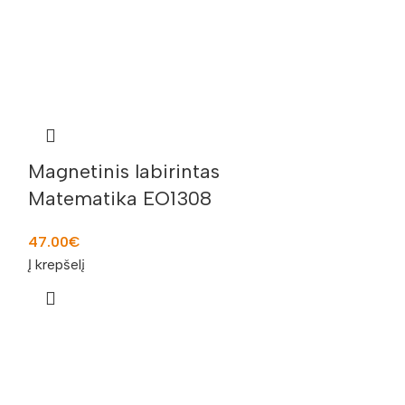
Magnetinis labirintas
MIDI vaflin
Matematika EO1308
170 vnt. 
47.00
€
112.00
€
Į krepšelį
Į krepšelį