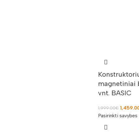
Konstruktoriu
magnetiniai b
vnt. BASIC
1,459.0
1,999.00
€
Pasirinkti savybes