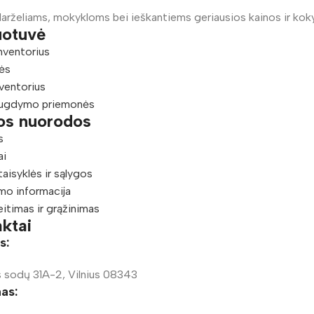
arželiams, mokykloms bei ieškantiems geriausios kainos ir kok
uotuvė
nventorius
ės
ventorius
ugdymo priemonės
os nuorodos
s
ai
taisyklės ir sąlygos
mo informacija
eitimas ir grąžinimas
ktai
s:
 sodų 31A-2, Vilnius 08343
as: