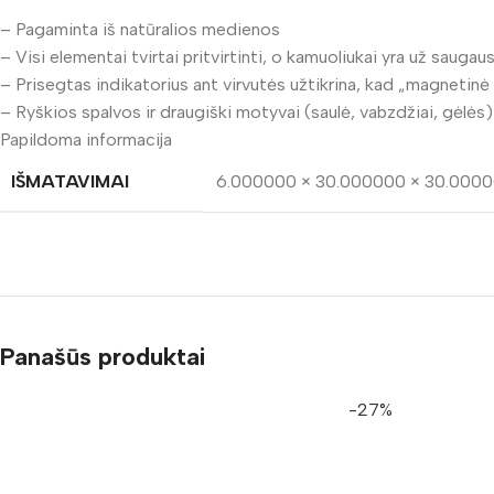
– Pagaminta iš natūralios medienos
– Visi elementai tvirtai pritvirtinti, o kamuoliukai yra už saugaus
– Prisegtas indikatorius ant virvutės užtikrina, kad „magnetinė 
– Ryškios spalvos ir draugiški motyvai (saulė, vabzdžiai, gėlės)
Papildoma informacija
IŠMATAVIMAI
6.000000 × 30.000000 × 30.000
Panašūs produktai
-27%