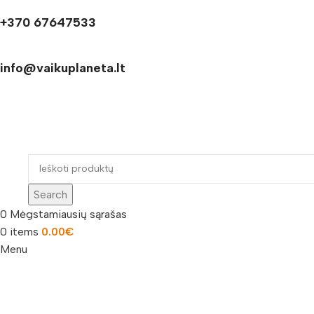
+370 67647533
info@vaikuplaneta.lt
Search
0
Mėgstamiausių sąrašas
0
items
0.00
€
Menu