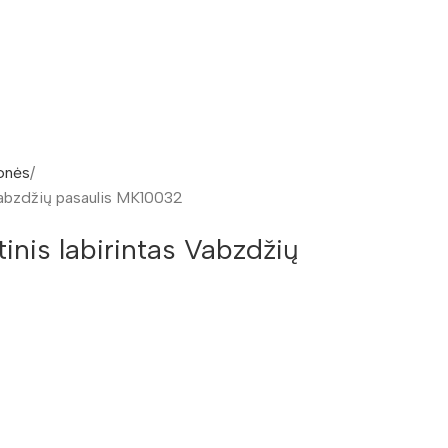
onės
abzdžių pasaulis MK10032
is labirintas Vabzdžių