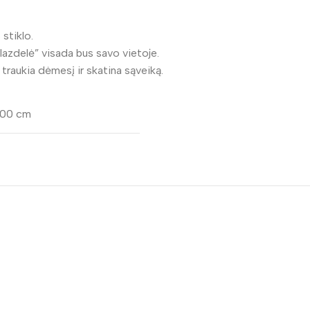
 stiklo.
lazdelė” visada bus savo vietoje.
 traukia dėmesį ir skatina sąveiką.
000 cm