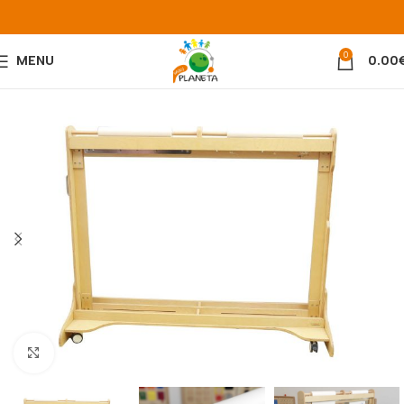
0
MENU
0.00
Padidinti nuotrauką