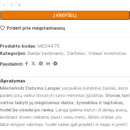
Į KREPŠELĮ
Pridėti prie mėgstamiausių
Produkto kodas:
ME04475
Kategorijos:
Baldai žaidimams
,
Darželiui
,
Vidaus inventorius
Pasidalinti:
Aprašymas
Masterkidz Dažymo Langas
yra puikus kūrybinis žaislas, kuris
padės jūsų vaikui išvystyti savo meninius įgūdžius.
Stovas turi
vietos laikyti jų mėgstamus dažus, žymeklius ir teptukus,
todėl jie visada po ranka
. Langą galima dažyti iš abiejų pusių,
leidžiant dviem vaikams žaisti vienu metu. Akrilo stiklas yra
labai lengvai valomas, todėl vaikai gali pradėti iš naujo ir piešti