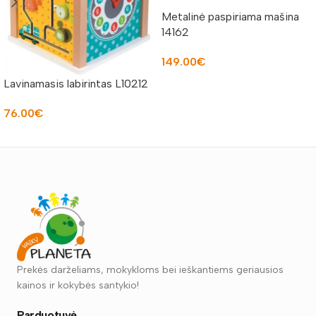
Metalinė paspiriama mašina
14162
149.00
€
Lavinamasis labirintas L10212
Į KREPŠELĮ
76.00
€
Į KREPŠELĮ
Prekės darželiams, mokykloms bei ieškantiems geriausios
kainos ir kokybės santykio!
Parduotuvė