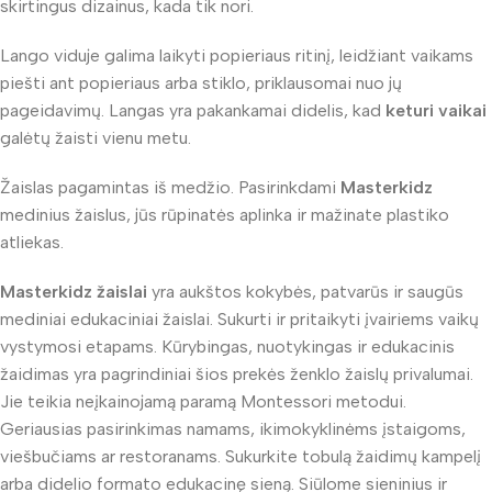
skirtingus dizainus, kada tik nori.
Lango viduje galima laikyti popieriaus ritinį, leidžiant vaikams
piešti ant popieriaus arba stiklo, priklausomai nuo jų
pageidavimų. Langas yra pakankamai didelis, kad
keturi vaikai
galėtų žaisti vienu metu.
Žaislas pagamintas iš medžio. Pasirinkdami
Masterkidz
medinius žaislus, jūs rūpinatės aplinka ir mažinate plastiko
atliekas.
Masterkidz žaislai
yra aukštos kokybės, patvarūs ir saugūs
mediniai edukaciniai žaislai. Sukurti ir pritaikyti įvairiems vaikų
vystymosi etapams. Kūrybingas, nuotykingas ir edukacinis
žaidimas yra pagrindiniai šios prekės ženklo žaislų privalumai.
Jie teikia neįkainojamą paramą Montessori metodui.
Geriausias pasirinkimas namams, ikimokyklinėms įstaigoms,
viešbučiams ar restoranams. Sukurkite tobulą žaidimų kampelį
arba didelio formato edukacinę sieną. Siūlome sieninius ir