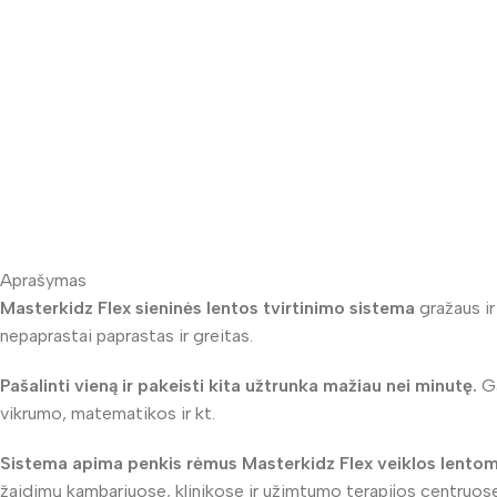
Aprašymas
Masterkidz Flex sieninės lentos tvirtinimo sistema
gražaus ir
nepaprastai paprastas ir greitas.
Pašalinti vieną ir pakeisti kita užtrunka mažiau nei minutę.
Ga
vikrumo, matematikos ir kt.
Sistema apima penkis rėmus Masterkidz Flex veiklos lento
žaidimų kambariuose, klinikose ir užimtumo terapijos centruose