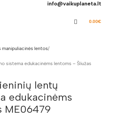
info@vaikuplaneta.lt
0.00
€
 manipuliacinės lentos
imo sistema edukacinėms lentoms – Šliužas
eninių lentų
ema edukacinėms
as ME06479