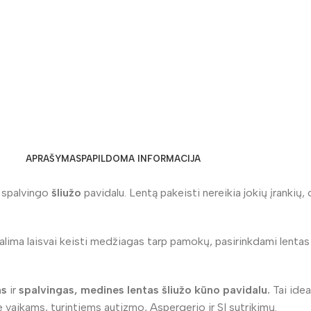
APRAŠYMAS
PAPILDOMA INFORMACIJA
 spalvingo
šliužo
pavidalu. Lentą pakeisti nereikia jokių įrankių, 
lima laisvai keisti medžiagas tarp pamokų, pasirinkdami lentas 
ms
ir
spalvingas, medines lentas šliu
žo kūno pavidalu.
Tai idea
 vaikams, turintiems autizmo, Aspergerio ir SI sutrikimų.