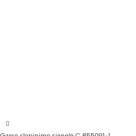
Garso slopinimo sienelė C 855091-1