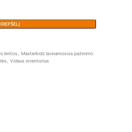
 KREPŠELĮ
s lentos
,
Masterkidz lavinamosios pažinimo
lės
,
Vidaus inventorius