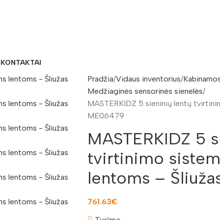
S
KONTAKTAI
Pradžia
Vidaus inventorius
Kabinamos
Medžiaginės sensorinės sienelės
MASTERKIDZ 5 sieninių lentų tvirtin
ME06479
MASTERKIDZ 5 si
tvirtinimo sist
lentoms – Šliuž
761.63
€
Turime