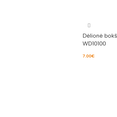
Dėlionė bok
WD10100
7.00
€
Į KREPŠELĮ