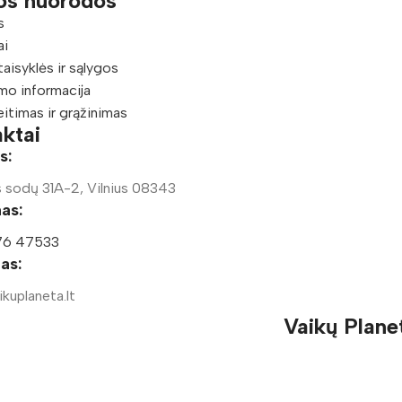
os nuorodos
s
ai
taisyklės ir sąlygos
mo informacija
eitimas ir grąžinimas
ktai
s:
 sodų 31A-2, Vilnius 08343
as:
76 47533
tas:
kuplaneta.lt
Vaikų Plane