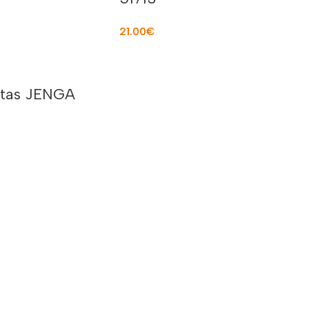
21.00
€
Į KREPŠELĮ
štas JENGA