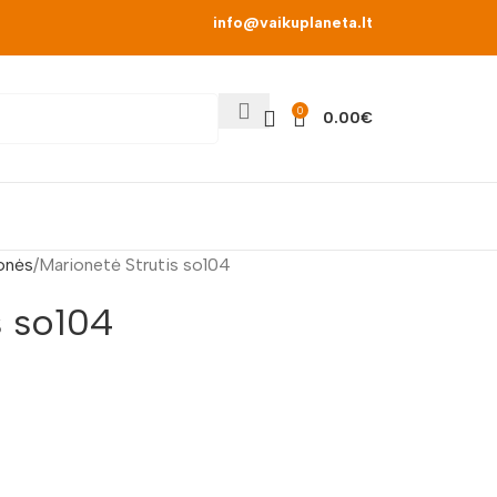
info@vaikuplaneta.lt
0
0.00
€
onės
Marionetė Strutis so104
s so104