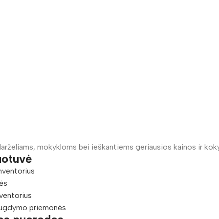
arželiams, mokykloms bei ieškantiems geriausios kainos ir kok
uotuvė
nventorius
ės
ventorius
ugdymo priemonės