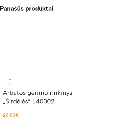
Panašūs produktai
Arbatos gėrimo rinkinys
„Širdėlės” L40002
26.00
€
Į KREPŠELĮ