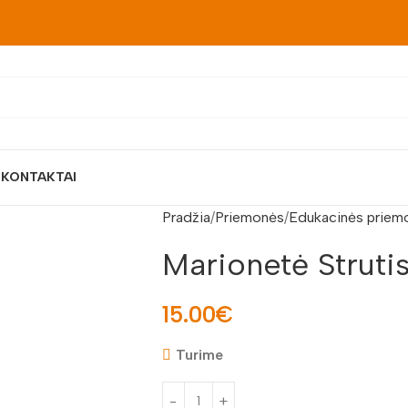
S
KONTAKTAI
Pradžia
Priemonės
Edukacinės priem
Marionetė Struti
15.00
€
Turime