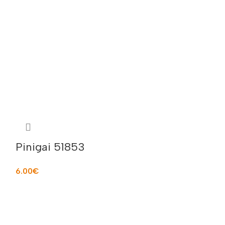
Pinigai 51853
6.00
€
Pjaustomų v
Į KREPŠELĮ
rinkinys N
15.00
€