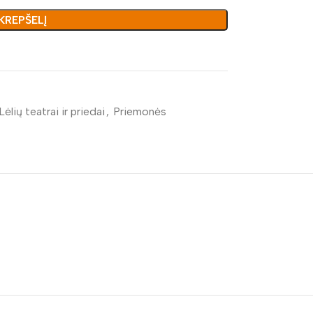
 KREPŠELĮ
Lėlių teatrai ir priedai
,
Priemonės