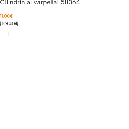
Cilindriniai varpeliai 511064
11.00
€
Į krepšelį