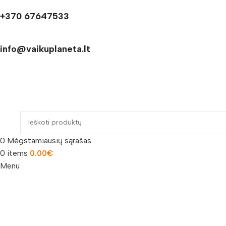
+370 67647533
info@vaikuplaneta.lt
0
Mėgstamiausių sąrašas
0
items
0.00
€
Menu