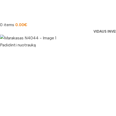
0
items
0.00
€
VIDAUS INV
Padidinti nuotrauką