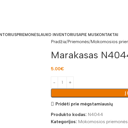
ENTORIUS
PRIEMONĖS
LAUKO INVENTORIUS
APIE MUS
KONTAKTAI
Pradžia
Priemonės
Mokomosios prie
Marakasas N404
5.00
€
Į
Pridėti prie mėgstamiausių
Produkto kodas:
N4044
Kategorijos:
Mokomosios priemonės