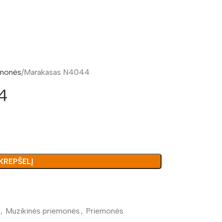
monės
Marakasas N4044
4
 KREPŠELĮ
,
Muzikinės priemonės
,
Priemonės