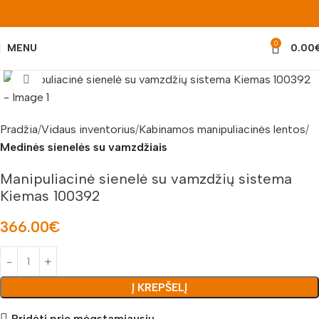
0
MENU
0.00
Padidinti nuotrauką
Pradžia
Vidaus inventorius
Kabinamos manipuliacinės lentos
Medinės sienelės su vamzdžiais
Manipuliacinė sienelė su vamzdžių sistema
Kiemas 100392
366.00
€
Į KREPŠELĮ
Pridėti prie mėgstamiausių