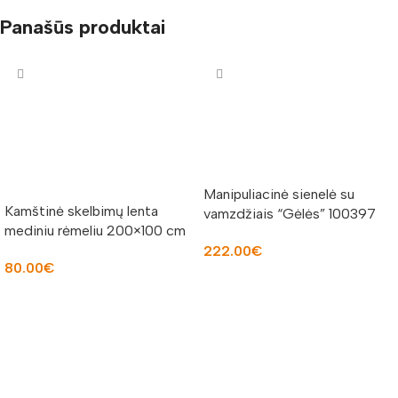
Panašūs produktai
Manipuliacinė sienelė su
Kamštinė skelbimų lenta
vamzdžiais “Gėlės” 100397
mediniu rėmeliu 200×100 cm
222.00
€
80.00
€
Į KREPŠELĮ
Į KREPŠELĮ