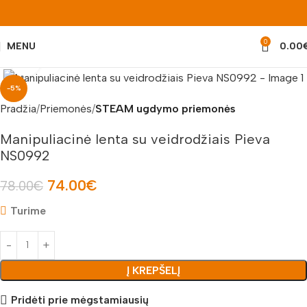
0
MENU
0.00
Padidinti nuotrauką
-5%
Pradžia
Priemonės
STEAM ugdymo priemonės
Manipuliacinė lenta su veidrodžiais Pieva
NS0992
74.00
€
78.00
€
Turime
Į KREPŠELĮ
Pridėti prie mėgstamiausių