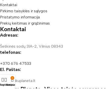
Kontaktai
Pirkimo taisyklės ir sąlygos
Pristatymo informacija
Prekių keitimas ir grąžinimas
Kontaktai
Adresas:
Šeškinės sodų 31A-2, Vilnius 08343
telefonas:
+370 676 47533
El. Paštas:
0
info@vaikuplaneta.lt
duotuvė
ėgstamiausi
Krepšelis
Vaikų Planeta, Visos teisės saugomos
© 2025