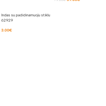
Į KREPŠELĮ
Indas su padidinamuoju stiklu
62929
3.00
€
Į KREPŠELĮ