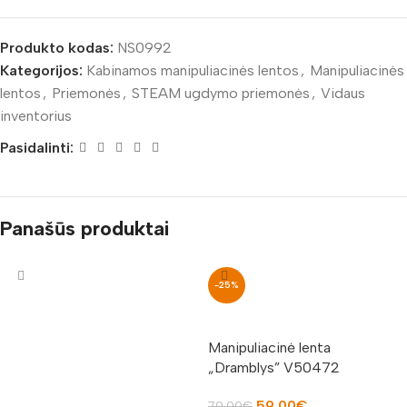
Produkto kodas:
NS0992
Kategorijos:
Kabinamos manipuliacinės lentos
,
Manipuliacinės
lentos
,
Priemonės
,
STEAM ugdymo priemonės
,
Vidaus
inventorius
Pasidalinti:
Panašūs produktai
-25%
Manipuliacinė lenta
„Dramblys” V50472
59.00
€
79.00
€