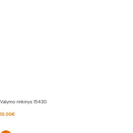
Valymo rinkinys 15430
10.00
€
Į KREPŠELĮ