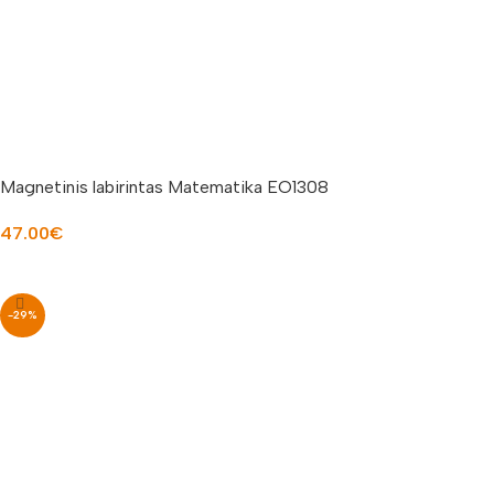
Magnetinis labirintas Matematika EO1308
47.00
€
Į KREPŠELĮ
-29%