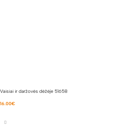
Vaisiai ir daržovės dėžėje 51658
16.00
€
Į KREPŠELĮ