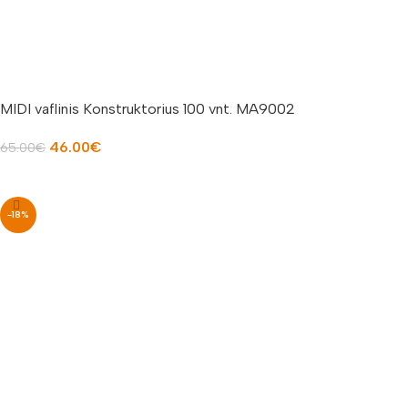
MIDI vaflinis Konstruktorius 100 vnt. MA9002
46.00
€
65.00
€
Į KREPŠELĮ
-18%