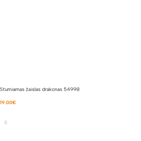
Stumiamas žaislas drakonas 54998
19.00
€
Į KREPŠELĮ