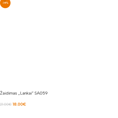
-14%
Žaidimas „Lankai” SA059
18.00
€
21.00
€
Į KREPŠELĮ