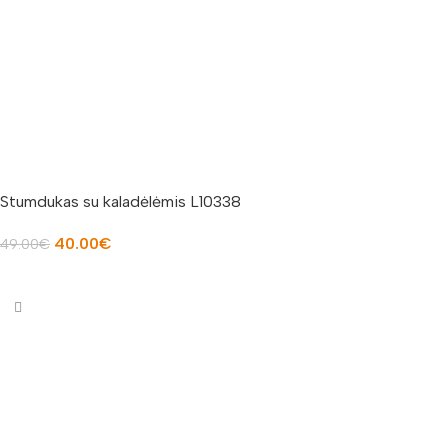
Stumdukas su kaladėlėmis L10338
40.00
€
49.00
€
Į KREPŠELĮ