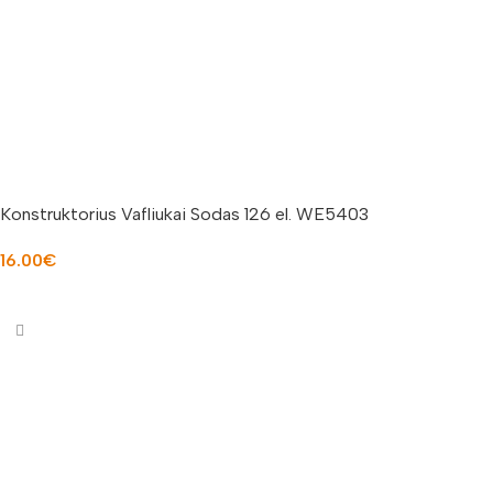
Konstruktorius Vafliukai Sodas 126 el. WE5403
16.00
€
Į KREPŠELĮ