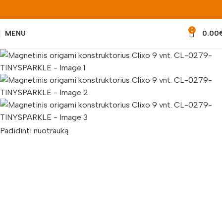
0
MENU
0.00
Padidinti nuotrauką