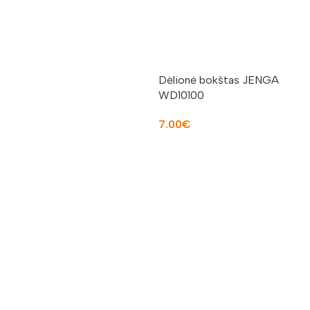
Į KREPŠELĮ
Dėlionė bokštas JENGA
WD10100
7.00
€
Į KREPŠELĮ