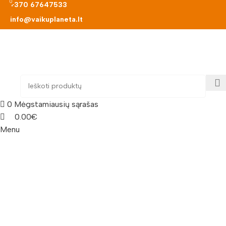
0
0
+370 67647533
info@vaikuplaneta.lt
0
Mėgstamiausių sąrašas
0.00
€
Menu