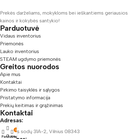
Prekės darželiams, mokykloms bei ieškantiems geriausios
kainos ir kokybės santykio!
Parduotuvė
Vidaus inventorius
Priemonės
Lauko inventorius
STEAM ugdymo priemonės
Greitos nuorodos
Apie mus
Kontaktai
Pirkimo taisyklės ir sąlygos
Pristatymo informacija
Prekių keitimas ir grąžinimas
Kontaktai
Adresas:
0
Šeškinės sodų 31A-2, Vilnius 08343
0
Parduotuvė
Krepšelis