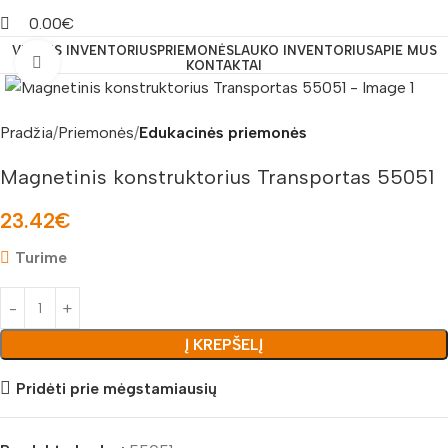
0.00
€
VIDAUS INVENTORIUS
PRIEMONĖS
LAUKO INVENTORIUS
APIE MUS
Padidinti nuotrauką
KONTAKTAI
Pradžia
Priemonės
Edukacinės priemonės
Magnetinis konstruktorius Transportas 55051
23.42
€
Turime
Į KREPŠELĮ
Pridėti prie mėgstamiausių