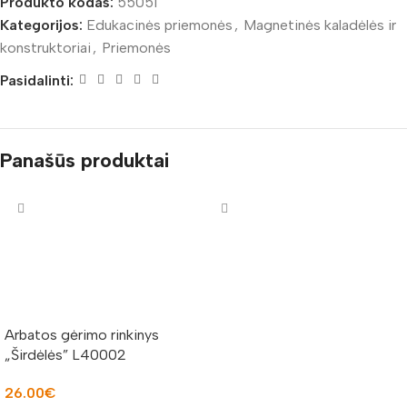
Produkto kodas:
55051
Kategorijos:
Edukacinės priemonės
,
Magnetinės kaladėlės ir
konstruktoriai
,
Priemonės
Pasidalinti:
Panašūs produktai
Arbatos gėrimo rinkinys
„Širdėlės” L40002
26.00
€