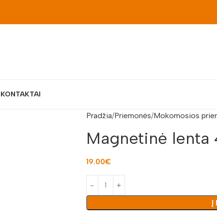
S
KONTAKTAI
Pradžia
Priemonės
Mokomosios prie
Magnetinė lenta
19.00
€
Į