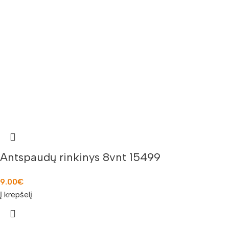
Antspaudų rinkinys 8vnt 15499
9.00
€
Į krepšelį