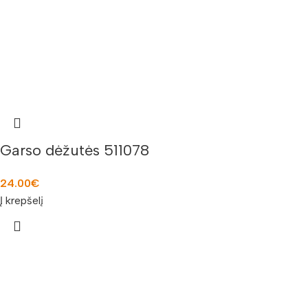
Garso dėžutės 511078
24.00
€
Į krepšelį