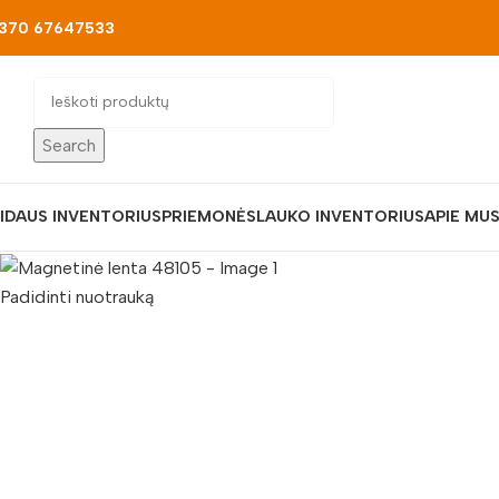
370 67647533
Search
IDAUS INVENTORIUS
PRIEMONĖS
LAUKO INVENTORIUS
APIE MU
Padidinti nuotrauką