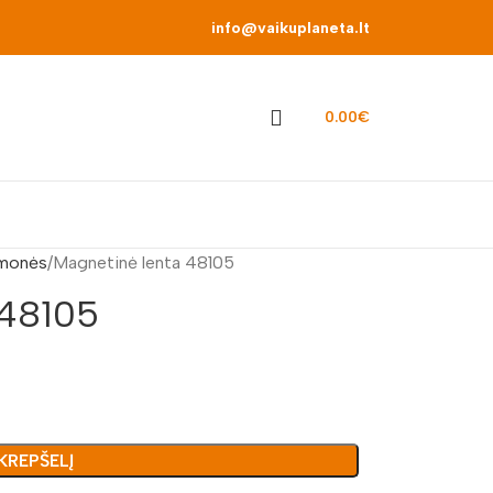
info@vaikuplaneta.lt
0.00
€
monės
Magnetinė lenta 48105
 48105
 KREPŠELĮ