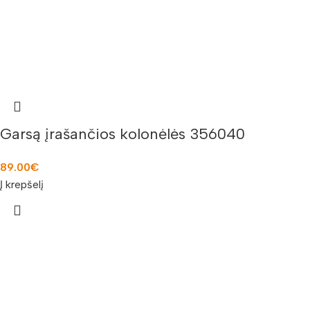
Garsą įrašančios kolonėlės 356040
89.00
€
Į krepšelį