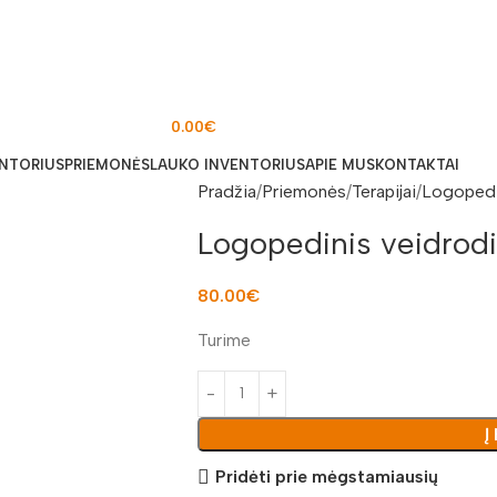
0.00
€
ENTORIUS
PRIEMONĖS
LAUKO INVENTORIUS
APIE MUS
KONTAKTAI
Pradžia
Priemonės
Terapijai
Logopedi
Logopedinis veidro
80.00
€
Turime
Į
Pridėti prie mėgstamiausių