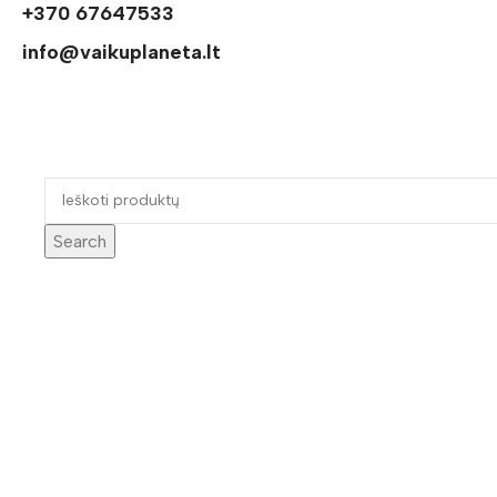
+370 67647533
info@vaikuplaneta.lt
Search