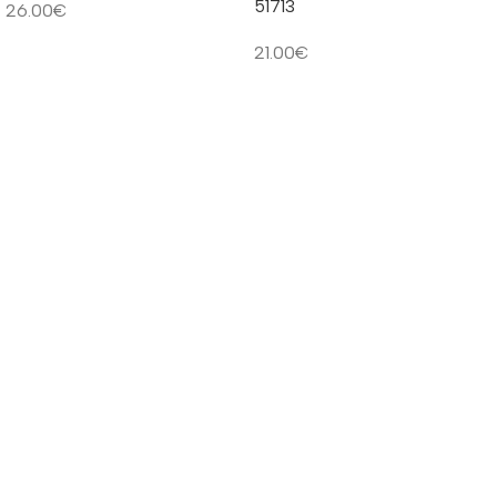
51713
26.00
€
Į KREPŠELĮ
21.00
€
Į KREPŠELĮ