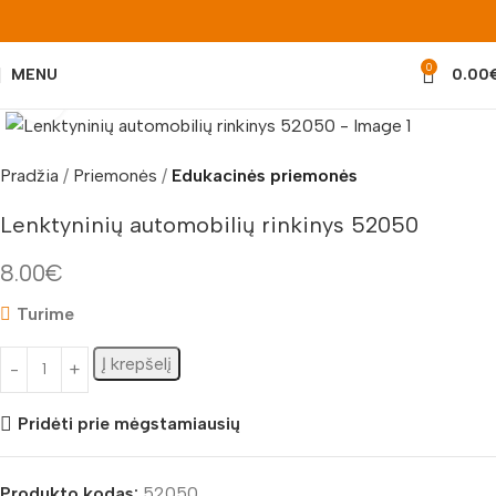
0
MENU
0.00
Padidinti nuotrauką
Pradžia
Priemonės
Edukacinės priemonės
Lenktyninių automobilių rinkinys 52050
8.00
€
Turime
Į krepšelį
Pridėti prie mėgstamiausių
Produkto kodas:
52050