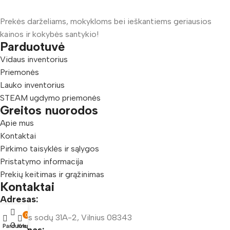
Prekės darželiams, mokykloms bei ieškantiems geriausios
kainos ir kokybės santykio!
Parduotuvė
Vidaus inventorius
Priemonės
Lauko inventorius
STEAM ugdymo priemonės
Greitos nuorodos
Apie mus
Kontaktai
Pirkimo taisyklės ir sąlygos
Pristatymo informacija
Prekių keitimas ir grąžinimas
Kontaktai
Adresas:
0
Šeškinės sodų 31A-2, Vilnius 08343
0
Parduotuvė
Krepšelis