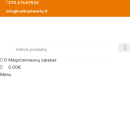
0
0
+370 67647533
info@vaikuplaneta.lt
0
Mėgstamiausių sąrašas
0.00
€
Menu