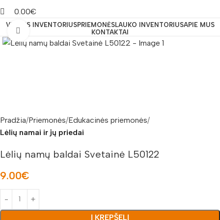
0.00
€
VIDAUS INVENTORIUS
PRIEMONĖS
LAUKO INVENTORIUS
APIE MUS
Padidinti nuotrauką
KONTAKTAI
Pradžia
Priemonės
Edukacinės priemonės
Lėlių namai ir jų priedai
Lėlių namų baldai Svetainė L50122
9.00
€
Į KREPŠELĮ