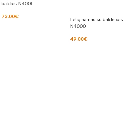
baldais N4001
73.00
€
Lėlių namas su baldeliais
Į KREPŠELĮ
N4000
49.00
€
Į KREPŠELĮ