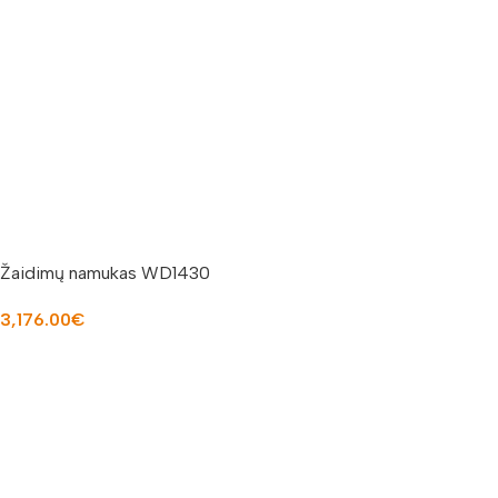
Žaidimų namukas WD1430
3,176.00
€
Į KREPŠELĮ