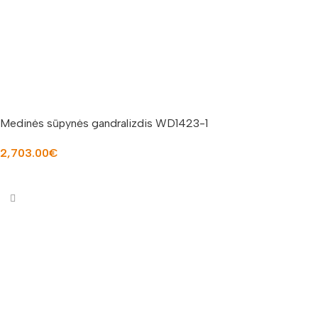
Medinės sūpynės gandralizdis WD1423-1
2,703.00
€
Į KREPŠELĮ