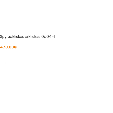
Spyruokliukas arkliukas 0604-1
473.00
€
Į KREPŠELĮ