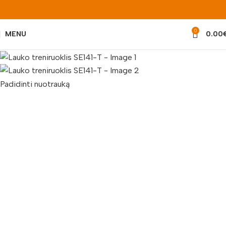
0
MENU
0.00
Padidinti nuotrauką