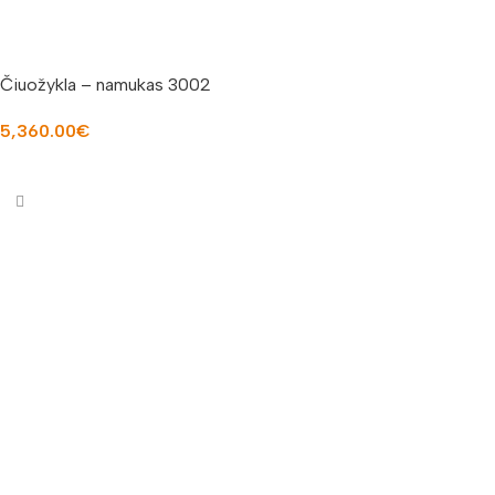
Čiuožykla – namukas 3002
5,360.00
€
Į KREPŠELĮ