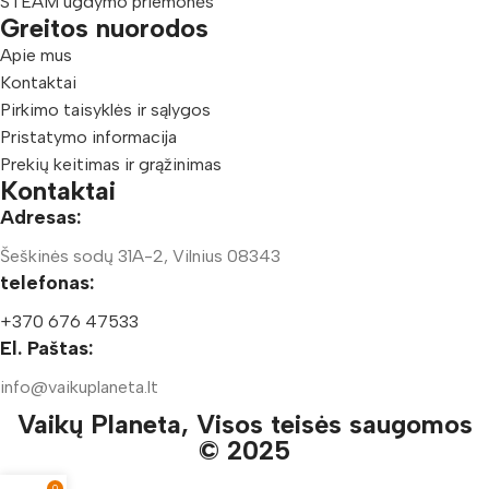
STEAM ugdymo priemonės
Greitos nuorodos
Apie mus
Kontaktai
Pirkimo taisyklės ir sąlygos
Pristatymo informacija
Prekių keitimas ir grąžinimas
Kontaktai
Adresas:
Šeškinės sodų 31A-2, Vilnius 08343
telefonas:
+370 676 47533
El. Paštas:
info@vaikuplaneta.lt
Vaikų Planeta, Visos teisės saugomos
© 2025
0