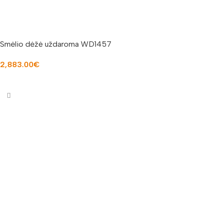
Smėlio dėžė uždaroma WD1457
2,883.00
€
Į KREPŠELĮ