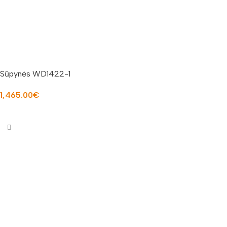
Sūpynės WD1422-1
1,465.00
€
Į KREPŠELĮ