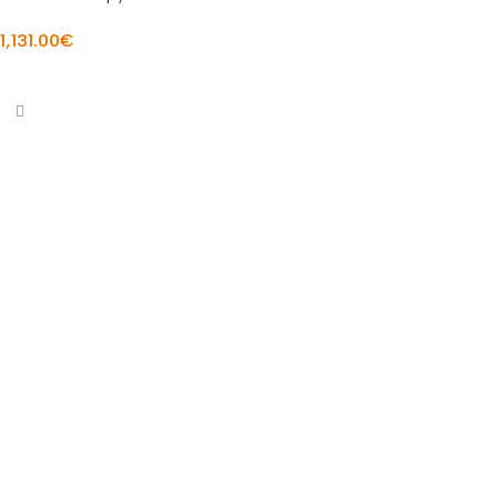
1,131.00
€
Į KREPŠELĮ