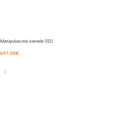
Manipuliacinė sienelė 0121
697.00
€
Į KREPŠELĮ