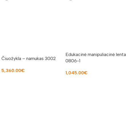
Edukacinė manipuliacinė lenta
Čiuožykla – namukas 3002
0806-1
5,360.00
€
1,045.00
€
Į KREPŠELĮ
Į KREPŠELĮ