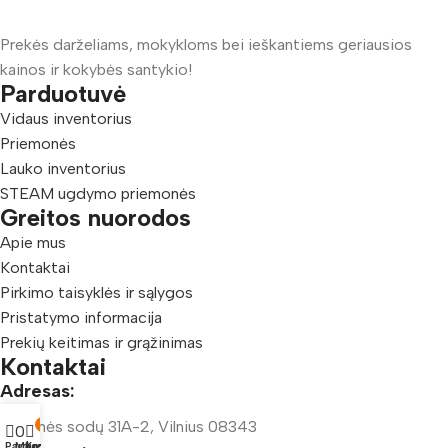
Prekės darželiams, mokykloms bei ieškantiems geriausios
kainos ir kokybės santykio!
Parduotuvė
Vidaus inventorius
Priemonės
Lauko inventorius
STEAM ugdymo priemonės
Greitos nuorodos
Apie mus
Kontaktai
Pirkimo taisyklės ir sąlygos
Pristatymo informacija
Prekių keitimas ir grąžinimas
Kontaktai
Adresas:
Šeškinės sodų 31A-2, Vilnius 08343
0
0
Parduotuvė
Mėgstamiausi
Krepšelis