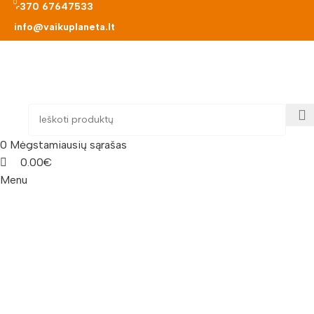
0
0
+370 67647533
info@vaikuplaneta.lt
0
Mėgstamiausių sąrašas
0.00
€
Menu