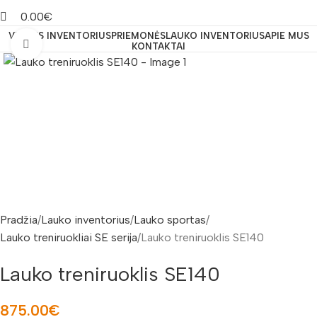
0.00
€
VIDAUS INVENTORIUS
PRIEMONĖS
LAUKO INVENTORIUS
APIE MUS
Padidinti nuotrauką
KONTAKTAI
Pradžia
Lauko inventorius
Lauko sportas
Lauko treniruokliai SE serija
Lauko treniruoklis SE140
Lauko treniruoklis SE140
875.00
€