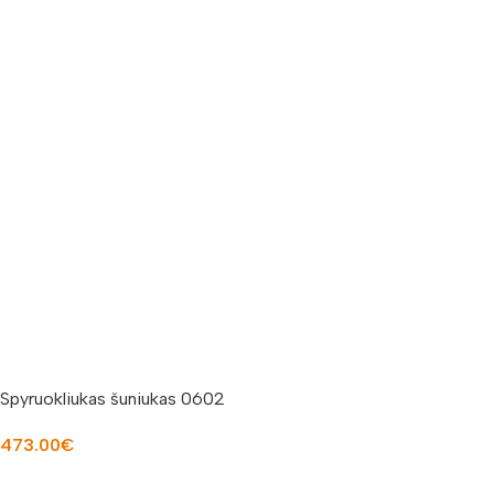
Spyruokliukas šuniukas 0602
473.00
€
Į KREPŠELĮ