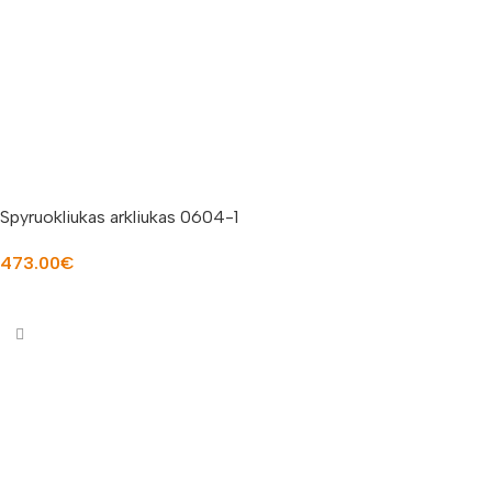
Spyruokliukas arkliukas 0604-1
473.00
€
Į KREPŠELĮ