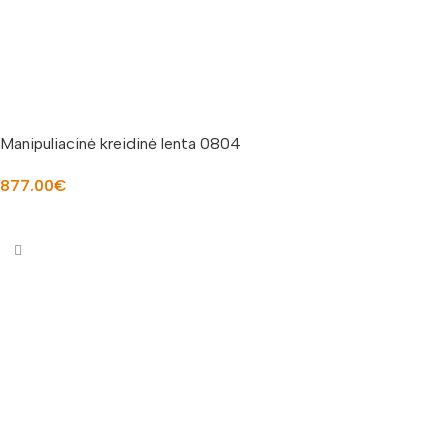
Manipuliacinė kreidinė lenta 0804
877.00
€
Į KREPŠELĮ