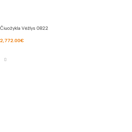
Čiuožykla Vėžlys 0822
2,772.00
€
Į KREPŠELĮ