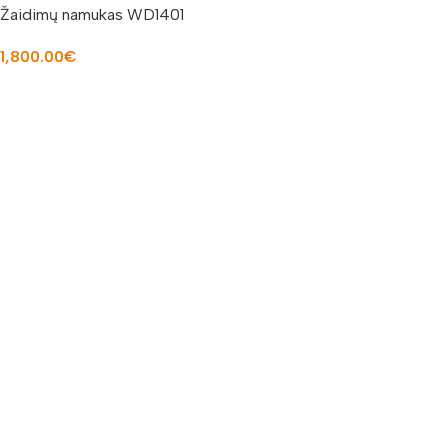
Žaidimų namukas WD1401
1,800.00
€
Į KREPŠELĮ