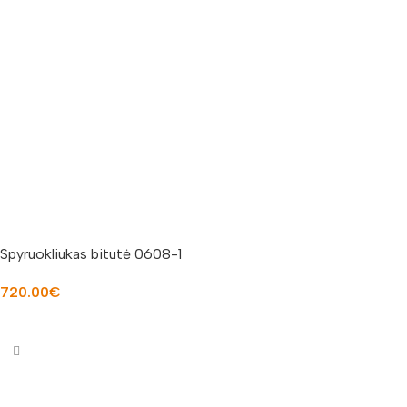
Spyruokliukas bitutė 0608-1
720.00
€
Į KREPŠELĮ