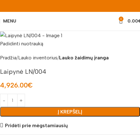
0
MENU
0.00
Padidinti nuotrauką
Pradžia
Lauko inventorius
Lauko žaidimų įranga
Laipynė LN/004
4,926.00
€
Į KREPŠELĮ
Pridėti prie mėgstamiausių