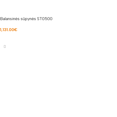
Balansinės sūpynės ST0500
1,131.00
€
Į KREPŠELĮ