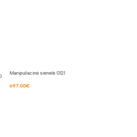
Spyruokliukas b
Manipuliacinė sienelė 0121
0
667.00
€
697.00
€
Į KREPŠELĮ
Į KREPŠELĮ