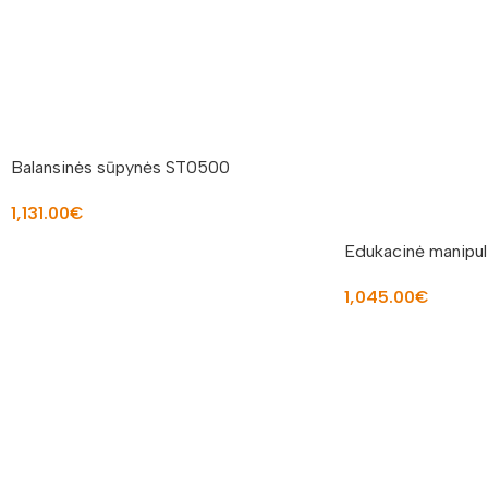
Balansinės sūpynės ST0500
1,131.00
€
Į KREPŠELĮ
Edukacinė manipul
1,045.00
€
Į KREPŠELĮ