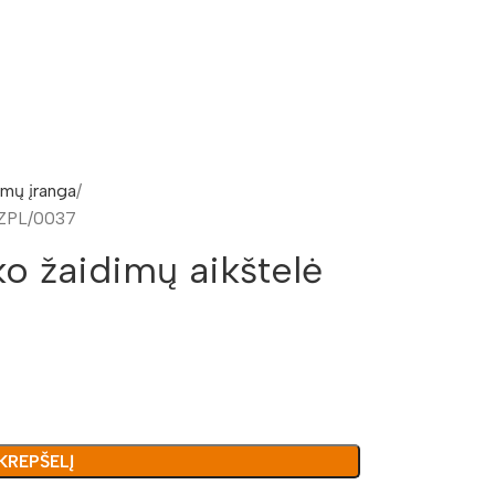
imų įranga
ZZPL/0037
o žaidimų aikštelė
 KREPŠELĮ