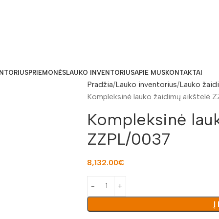
ENTORIUS
PRIEMONĖS
LAUKO INVENTORIUS
APIE MUS
KONTAKTAI
Pradžia
Lauko inventorius
Lauko žaid
Kompleksinė lauko žaidimų aikštelė 
Kompleksinė lauk
ZZPL/0037
8,132.00
€
Į