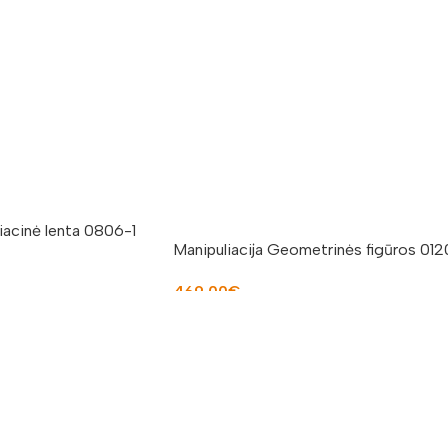
iacinė lenta 0806-1
Manipuliacija Geometrinės figūros 012
469.00
€
Į KREPŠELĮ