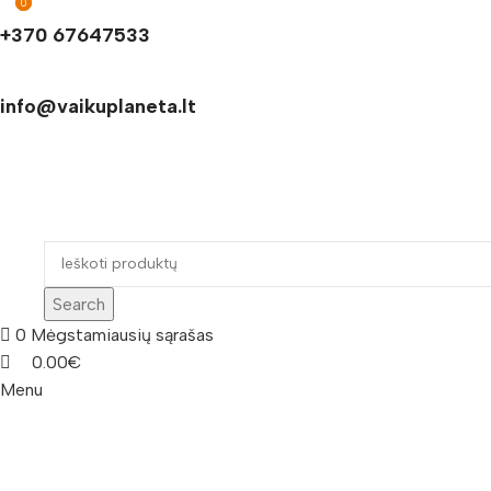
0
0
+370 67647533
info@vaikuplaneta.lt
Search
0
Mėgstamiausių sąrašas
0.00
€
Menu