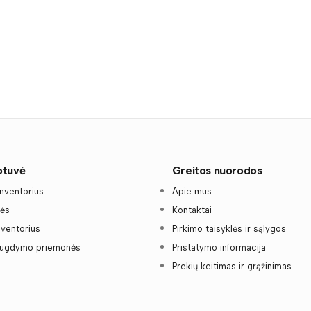
otuvė
Greitos nuorodos
inventorius
Apie mus
nės
Kontaktai
nventorius
Pirkimo taisyklės ir sąlygos
ugdymo priemonės
Pristatymo informacija
Prekių keitimas ir grąžinimas