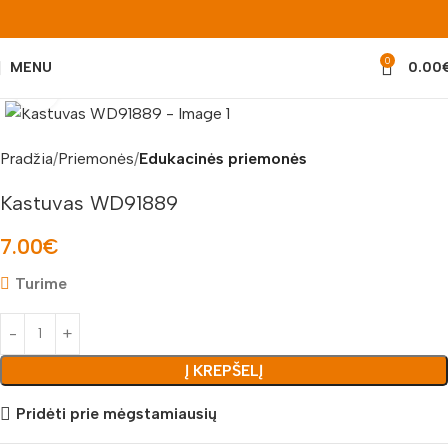
0
MENU
0.00
Padidinti nuotrauką
Pradžia
Priemonės
Edukacinės priemonės
Kastuvas WD91889
7.00
€
Turime
Į KREPŠELĮ
Pridėti prie mėgstamiausių