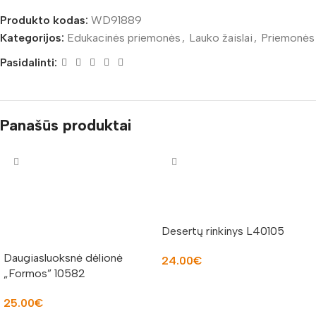
Produkto kodas:
WD91889
Kategorijos:
Edukacinės priemonės
,
Lauko žaislai
,
Priemonės
Pasidalinti:
Panašūs produktai
Desertų rinkinys L40105
Daugiasluoksnė dėlionė
24.00
€
„Formos” 10582
Į KREPŠELĮ
25.00
€