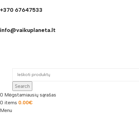
+370 67647533
info@vaikuplaneta.lt
Search
0
Mėgstamiausių sąrašas
0
items
0.00
€
Menu