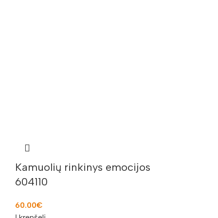
Kamuolių rinkinys emocijos
Krepšinio
604110
9.00
€
Į krepšelį
60.00
€
Į krepšelį