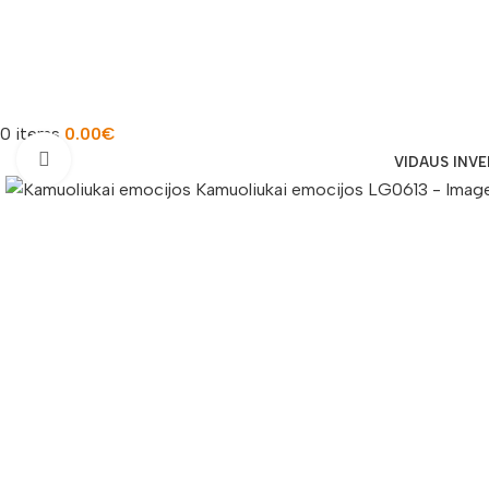
0
items
0.00
€
Padidinti nuotrauką
VIDAUS INV