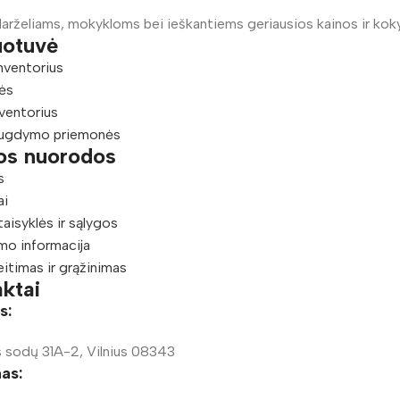
arželiams, mokykloms bei ieškantiems geriausios kainos ir kok
uotuvė
nventorius
ės
ventorius
ugdymo priemonės
os nuorodos
s
ai
taisyklės ir sąlygos
mo informacija
eitimas ir grąžinimas
ktai
s:
 sodų 31A-2, Vilnius 08343
as: