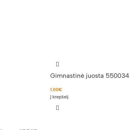
Gimnastinė juosta 550034
1.00
€
Į krepšelį