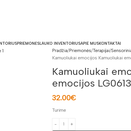
ENTORIUS
PRIEMONĖS
LAUKO INVENTORIUS
APIE MUS
KONTAKTAI
Pradžia
Priemonės
Terapijai
Sensorinia
Kamuoliukai emocijos Kamuoliukai e
Kamuoliukai emo
emocijos LG061
32.00
€
Turime