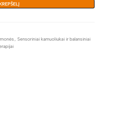
 KREPŠELĮ
emonės
,
Sensoriniai kamuoliukai ir balansiniai
erapijai