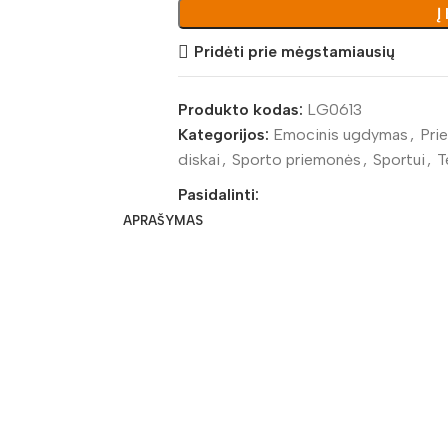
Į
Pridėti prie mėgstamiausių
Produkto kodas:
LG0613
Kategorijos:
Emocinis ugdymas
,
Pri
diskai
,
Sporto priemonės
,
Sportui
,
T
Pasidalinti:
APRAŠYMAS