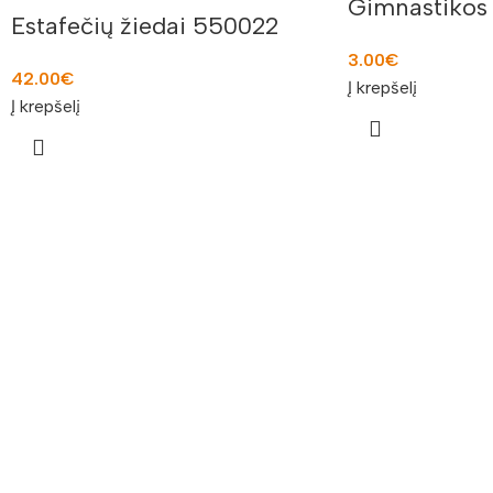
Gimnastikos 
Estafečių žiedai 550022
3.00
€
42.00
€
Į krepšelį
Į krepšelį