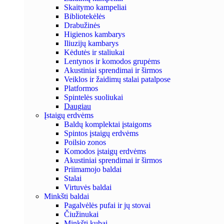
Skaitymo kampeliai
Bibliotekėlės
Drabužinės
Higienos kambarys
Iliuzijų kambarys
Kėdutės ir staliukai
Lentynos ir komodos grupėms
Akustiniai sprendimai ir širmos
Veiklos ir žaidimų stalai patalpose
Platformos
Spintelės suoliukai
Daugiau
Įstaigų erdvėms
Baldų komplektai įstaigoms
Spintos įstaigų erdvėms
Poilsio zonos
Komodos įstaigų erdvėms
Akustiniai sprendimai ir širmos
Priimamojo baldai
Stalai
Virtuvės baldai
Minkšti baldai
Pagalvėlės pufai ir jų stovai
Čiužinukai
Minkšti kubai