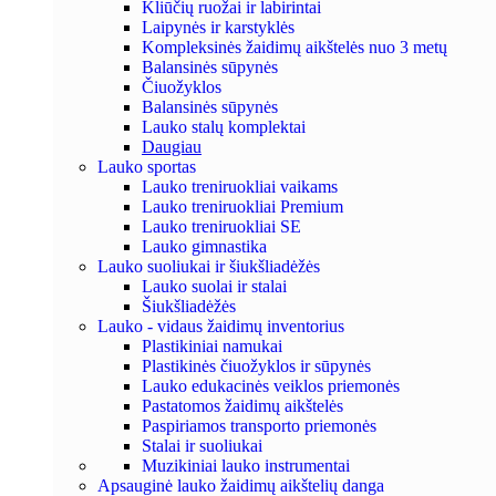
Kliūčių ruožai ir labirintai
Laipynės ir karstyklės
Kompleksinės žaidimų aikštelės nuo 3 metų
Balansinės sūpynės
Čiuožyklos
Balansinės sūpynės
Lauko stalų komplektai
Daugiau
Lauko sportas
Lauko treniruokliai vaikams
Lauko treniruokliai Premium
Lauko treniruokliai SE
Lauko gimnastika
Lauko suoliukai ir šiukšliadėžės
Lauko suolai ir stalai
Šiukšliadėžės
Lauko - vidaus žaidimų inventorius
Plastikiniai namukai
Plastikinės čiuožyklos ir sūpynės
Lauko edukacinės veiklos priemonės
Pastatomos žaidimų aikštelės
Paspiriamos transporto priemonės
Stalai ir suoliukai
Muzikiniai lauko instrumentai
Apsauginė lauko žaidimų aikštelių danga