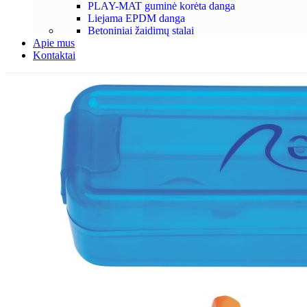
PLAY-MAT guminė korėta danga
Liejama EPDM danga
Betoniniai žaidimų stalai
Apie mus
Kontaktai