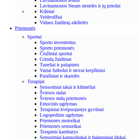
Lavinamosios lentos
Lavinamosios Steam sienelės ir jų priedai
Kilimai
Veidrodžiai
Vidaus žaidimų aikštelės
Priemonės
Sportui
Sporto inventorius
Sporto priemonės
Čiužiniai sportui
Grindų žaidimai
Tuneliai ir palapinės
Vartai futbolui ir stovai krepšiniui
Parašiutai ir skarelės
Terapijai
Sensoriniai takai ir kilimėliai
Šviesos stalai
Šviesos stalų priemonės
Emocinis ugdymas
Terapiniai kvėpuojantys gyvūnai
Logopedinis ugdymas
Priemonės motorikai
Priemonės sensorikai
Terapinis kambarys
Sensoriniai kamuoliukai ir balansiniai diskai