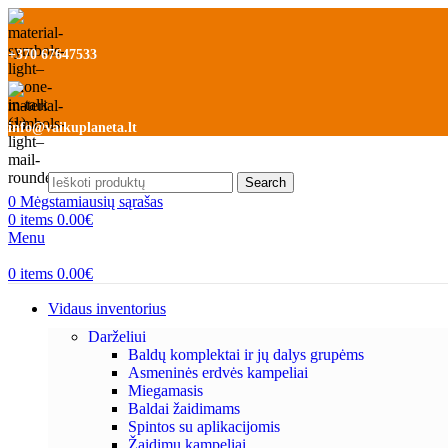
+370 67647533
info@vaikuplaneta.lt
Search
0
Mėgstamiausių sąrašas
0
items
0.00
€
Menu
0
items
0.00
€
Vidaus inventorius
Darželiui
Baldų komplektai ir jų dalys grupėms
Asmeninės erdvės kampeliai
Miegamasis
Baldai žaidimams
Spintos su aplikacijomis
Žaidimų kampeliai