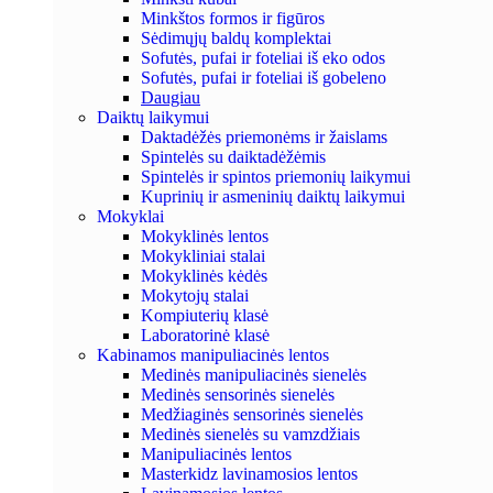
Minkštos formos ir figūros
Sėdimųjų baldų komplektai
Sofutės, pufai ir foteliai iš eko odos
Sofutės, pufai ir foteliai iš gobeleno
Daugiau
Daiktų laikymui
Daktadėžės priemonėms ir žaislams
Spintelės su daiktadėžėmis
Spintelės ir spintos priemonių laikymui
Kuprinių ir asmeninių daiktų laikymui
Mokyklai
Mokyklinės lentos
Mokykliniai stalai
Mokyklinės kėdės
Mokytojų stalai
Kompiuterių klasė
Laboratorinė klasė
Kabinamos manipuliacinės lentos
Medinės manipuliacinės sienelės
Medinės sensorinės sienelės
Medžiaginės sensorinės sienelės
Medinės sienelės su vamzdžiais
Manipuliacinės lentos
Masterkidz lavinamosios lentos