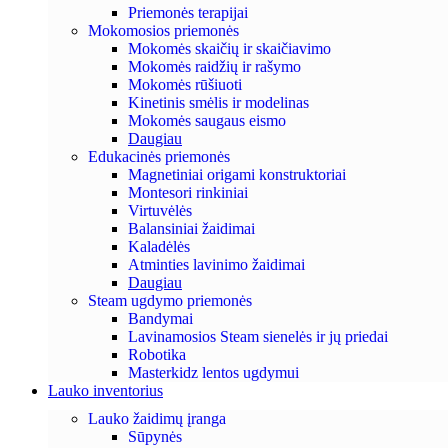
Priemonės terapijai
Mokomosios priemonės
Mokomės skaičių ir skaičiavimo
Mokomės raidžių ir rašymo
Mokomės rūšiuoti
Kinetinis smėlis ir modelinas
Mokomės saugaus eismo
Daugiau
Edukacinės priemonės
Magnetiniai origami konstruktoriai
Montesori rinkiniai
Virtuvėlės
Balansiniai žaidimai
Kaladėlės
Atminties lavinimo žaidimai
Daugiau
Steam ugdymo priemonės
Bandymai
Lavinamosios Steam sienelės ir jų priedai
Robotika
Masterkidz lentos ugdymui
Lauko inventorius
Lauko žaidimų įranga
Sūpynės