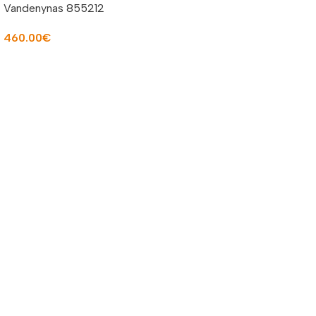
Vandenynas 855212
460.00
€
Į KREPŠELĮ