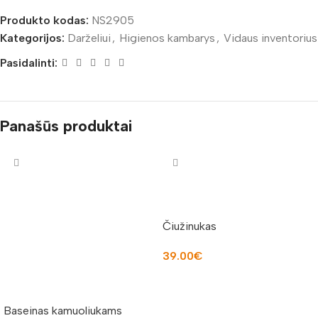
Produkto kodas:
NS2905
Kategorijos:
Darželiui
,
Higienos kambarys
,
Vidaus inventorius
Pasidalinti:
Panašūs produktai
Čiužinukas
39.00
€
Į KREPŠELĮ
Baseinas kamuoliukams