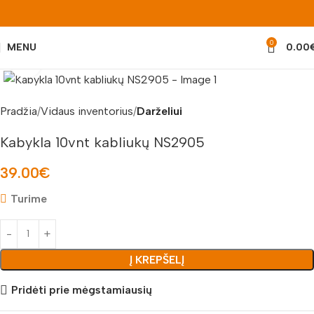
0
MENU
0.00
Padidinti nuotrauką
Pradžia
Vidaus inventorius
Darželiui
Kabykla 10vnt kabliukų NS2905
39.00
€
Turime
Į KREPŠELĮ
Pridėti prie mėgstamiausių